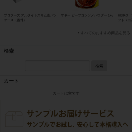
プロフーズ アルタイトスリム食パン
マギー ビーフコンソメパウダー 1kg
HEIKO
ケース（蓋付）
フト（
すべてのおすすめ商品を見る
検索
検索
カート
カートは空です