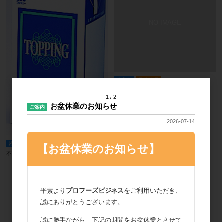
冷蔵便
取寄商品
不二製油 クリアホイップN 10L
1
2
お盆休業のお知らせ
ご案内
2026-07-14
冷蔵便
【お盆休業のお知らせ】
不二製油 トッピング 500ND 1000ml
平素より
プロフーズビジネス
をご利用いただき、
誠にありがとうございます。
誠に勝手ながら、下記の期間をお盆休業とさせて