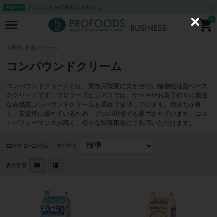
クレジット決済開始のお知らせ
お知らせ
0
C
l
o
s
全商品
生クリーム
e
コンパウンドクリーム
コンパウンドクリームとは、業務用製菓に欠かせない植物性油脂ベース
のクリームです。プロフーズビジネスでは、ケーキやお菓子作りに最適
な高品質コンパウンドクリームを通販で提供しています。泡立ちが良
く、安定性に優れているため、プロの現場でも愛用されています。コス
トパフォーマンスが高く、様々な製菓用途にご利用いただけます。
22
件中 1〜22件目
並び替え
表示切替