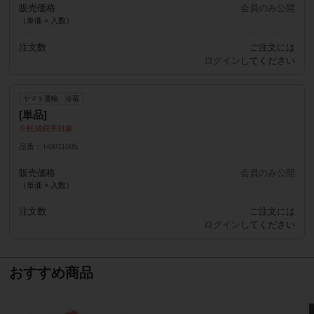
販売価格
会員のみ公開
（単価 × 入数）
注文数
ご注文には
ログイン
してください
ヤマト運輸 冷蔵
[単品]
軽減税率対象
品番
H0011605
販売価格
会員のみ公開
（単価 × 入数）
注文数
ご注文には
ログイン
してください
おすすめ商品