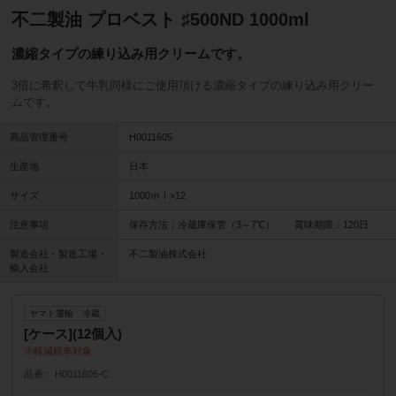
不二製油 プロベスト ♯500ND 1000ml
濃縮タイプの練り込み用クリームです。
3倍に希釈して牛乳同様にご使用頂ける濃縮タイプの練り込み用クリー
ムです。
商品管理番号
H0011605
生産地
日本
サイズ
1000ｍｌ×12
注意事項
保存方法：冷蔵庫保管（3～7℃） 賞味期限：120日
製造会社・製造工場・
不二製油株式会社
輸入会社
ヤマト運輸 冷蔵
[ケース](12個入)
軽減税率対象
品番
H0011605-C