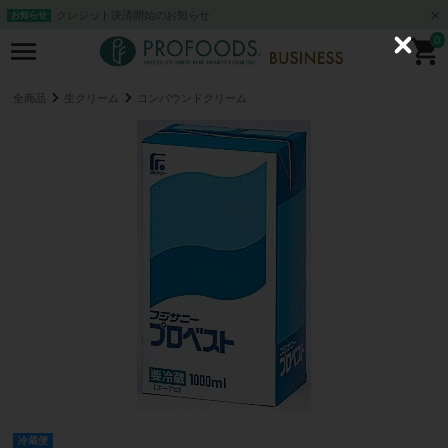
クレジット決済開始のお知らせ
お知らせ
0
C
l
o
s
全商品
生クリーム
コンパウンドクリーム
e
冷蔵便