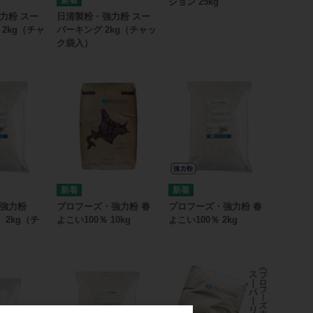
ション 25kg
力粉 スー
日清製粉・強力粉 スー
2kg（チャ
パーキング 2kg（チャッ
ク袋入）
強力粉
プロフーズ・強力粉 春
プロフーズ・強力粉 春
 2kg（チ
よこい100％ 10kg
よこい100％ 2kg