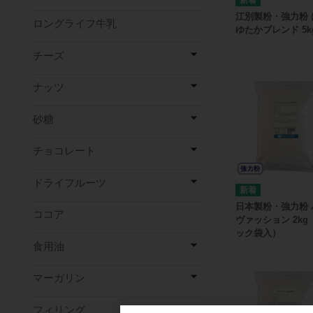
江別製粉・強力粉 
ロングライフ牛乳
ゆたかブレンド 5k
チーズ
ナッツ
砂糖
チョコレート
ドライフルーツ
日本製粉・強力粉 
ココア
ヴァッション 2kg
ック袋入）
食用油
マーガリン
フィリング