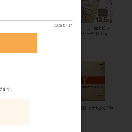
2026-07-14
強力粉》タ
プロフーズ・強力粉 ス
g】（チャッ
ーパーリッチ 12.5kg
プロフーズ・強力粉 ス
ーパーリッチ 2kg（チャ
ック袋入）
げます。
江別製粉・強力粉 香麦
江別製粉 ゆめちから100
（春よ恋ブレンド）
25kg
粒粉強力粉
25kg