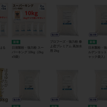
プロフーズ・強力粉 春
よ恋プレミアム 高加水
はる
日清製粉・強力粉 スー
日本製粉・強
用 2kg
パーキング 10kg（2kg
ルデンヨット
x5袋）
ャック袋入）