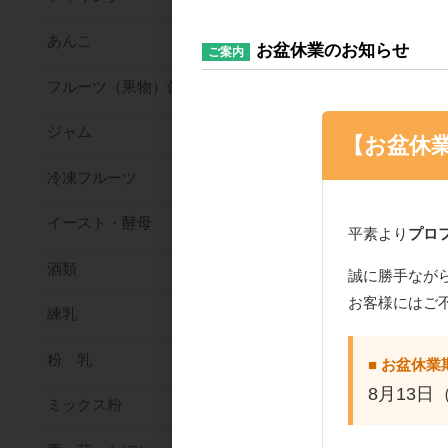
あんこ
お盆休業のお知らせ
ご案内
フルーツ（果物）缶詰
日本製粉・強力粉 
ジャム
ァロン 2kg（チャ
【お盆休
入）
冷凍フルーツ
イースト・酵母
平素より
プロ
酒類
誠に勝手なが
お客様にはご
練乳
粉 乳
■ お盆休業
《江別製粉・強力
8月13日
ミックス粉
るゆたか100【1k
（チャック袋）