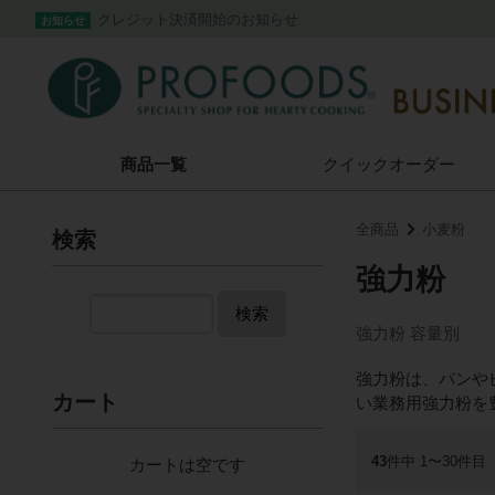
クレジット決済開始のお知らせ
お知らせ
商品一覧
クイック
オーダー
全商品
小麦粉
検索
強力粉
検索
強力粉 容量別
強力粉は、パンや
カート
い業務用強力粉を
43
件中 1〜30件目
カートは空です