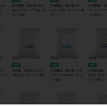
はる
江別製粉・強力粉 はる
日清製粉・強力粉 オー
日清製粉・強
g
ゆたかブレンド 2kg（チ
ション 2kg（チャック袋
パーカメリヤ 
ャック袋）
入）
ック袋入）
パノ
小田象・強力粉 もんげ
江別製粉・強力粉 キタ
小田象製粉・
（チャ
ー粉 2kg（チャック袋）
ノカオリ100 2kg（チャ
KISA（きさ）
ック袋）
ャック袋入）