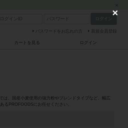
C
ログイン
l
o
s
パスワードをお忘れの方
新規会員登録
e
カートを見る
ログイン
DSでは、国産小麦使用の強力粉やブレンドタイプなど、幅広
るPROFOODSにお任せください。