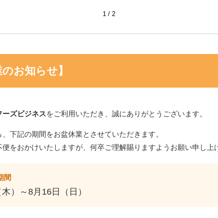
1
2
《鳥越製粉・
イプ55【1k
アヴ
江別製粉・強力粉 ゆめ
江別製粉・強力粉 煉瓦
ク袋）
ック袋
ちから100 2kg（チャッ
2kg（チャック袋）
業のお知らせ】
ク袋）
フーズビジネス
をご利用いただき、誠にありがとうございます。
ら、下記の期間をお盆休業とさせていただきます。
不便をおかけいたしますが、何卒ご理解賜りますようお願い申し上
期間
増田製粉所 薄力粉・特
取寄商品
宝笠 700g
粉》は
日清製粉・強力粉 カメ
江別製粉 全
（木）～8月16日（日）
g】
リヤ 1kg （チャック袋
5kg
入）