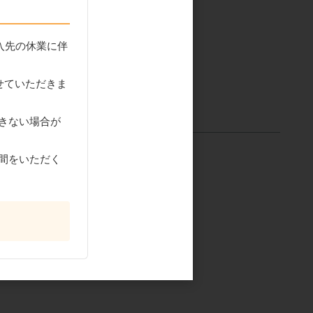
入先の休業に伴
せていただきま
きない場合が
間をいただく
パン フォ
雪印 有塩バター 450g |
 1kg
冷凍