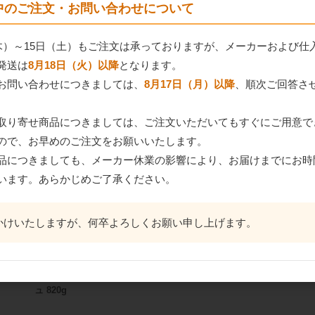
間中のご注文・お問い合わせについて
43
件中 1〜30件目
（木）～15日（土）もご注文は承っておりますが、メーカーおよび仕
発送は
8月18日（火）以降
となります。
1
2
お問い合わせにつきましては、
8月17日（月）以降
、順次ご回答さ
品
取り寄せ商品につきましては、ご注文いただいてもすぐにご用意で
ので、お早めのご注文をお願いいたします。
品につきましても、メーカー休業の影響により、お届けまでにお時
います。あらかじめご了承ください。
かけいたしますが、何卒よろしくお願い申し上げます。
フレ
アリアケジャパン フォ
ヒラタ 国産アップルプ
アリアケジャ
ンドヴォー グランクリ
レザーブ扇 25H 2kg
ンドヴォーB-F
ュ 820g