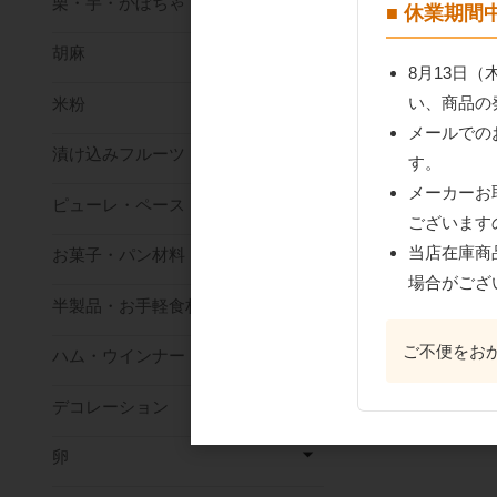
栗・芋・かぼちゃ
■ 休業期
胡麻
8月13日
い、商品の
米粉
メールでの
漬け込みフルーツ
す。
おすすめ商
メーカーお
ピューレ・ペースト
ございます
当店在庫商
お菓子・パン材料
場合がござ
半製品・お手軽食材
ご不便をお
ハム・ウインナー
デコレーション
雪印メグミルク レ
ール10 1000ml
卵