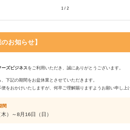
1
2
)紙パ
ヒラタ 国産アップルプ
ヒラタ ミロワールブリ
かねみつ PE
ｇ
レザーブ扇 25H 2kg
アン（非加熱タイプ）
トレー角型AP-
1kg
100枚
業のお知らせ】
フーズビジネス
をご利用いただき、誠にありがとうございます。
問い合わせ・サンプル
ら、下記の期間をお盆休業とさせていただきます。
不便をおかけいたしますが、何卒ご理解賜りますようお願い申し上
期間
（木）～8月16日（日）