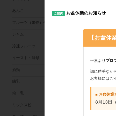
あんこ
お盆休業のお知らせ
HEIKO 3800900
ご案内
ッキン 白 1ｋ
フルーツ（果物）缶詰
ジャム
【お盆休
冷凍フルーツ
イースト・酵母
平素より
プロ
酒類
誠に勝手なが
お客様にはご
練乳
粉 乳
■ お盆休業
8月13日
ミックス粉