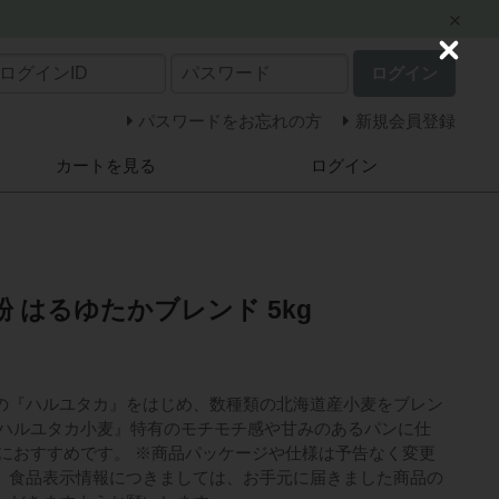
C
ログイン
l
o
s
パスワードをお忘れの方
新規会員登録
e
カートを見る
ログイン
 はるゆたかブレンド 5kg
の『ハルユタカ』をはじめ、数種類の北海道産小麦をブレン
『ハルユタカ小麦』特有のモチモチ感や甘みのあるパンに仕
ンにおすすめです。 ※商品パッケージや仕様は予告なく変更
。食品表示情報につきましては、お手元に届きました商品の