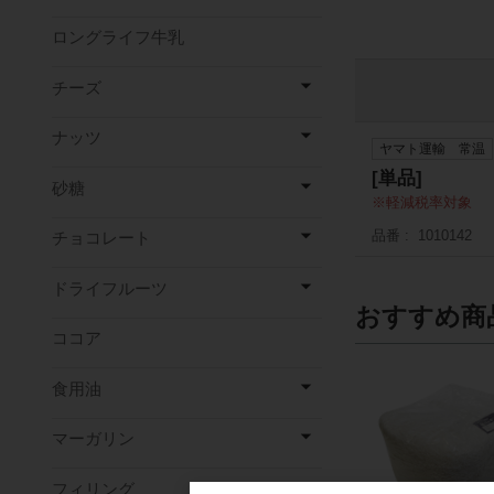
ロングライフ牛乳
チーズ
ナッツ
ヤマト運輸 常温
[単品]
砂糖
軽減税率対象
品番
1010142
チョコレート
ドライフルーツ
おすすめ商
ココア
食用油
マーガリン
フィリング