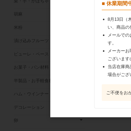
栗・芋・かぼちゃ
■ 休業期
胡麻
8月13日
い、商品の
米粉
メールでの
漬け込みフルーツ
す。
メーカーお
ピューレ・ペースト
ございます
当店在庫商
お菓子・パン材料
場合がござ
半製品・お手軽食材
ご不便をお
ハム・ウインナー
デコレーション
卵