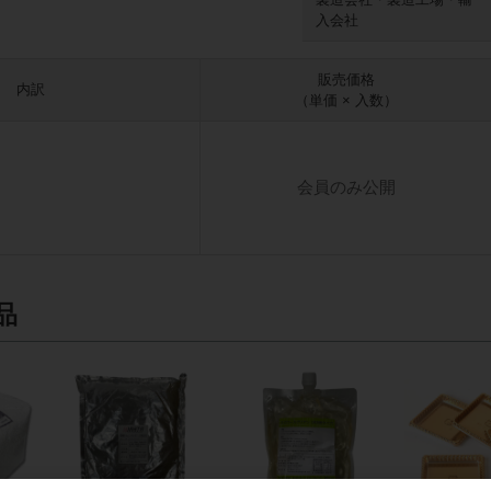
入会社
販売価格
内訳
（単価 × 入数）
会員のみ公開
品