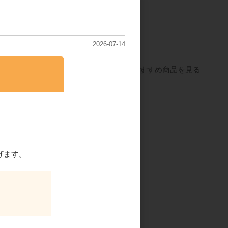
Tゴールド
相互製あん 抹茶あずき
77K-1
あん 1kg
2026-07-14
すべてのおすすめ商品を見る
依頼
げます。