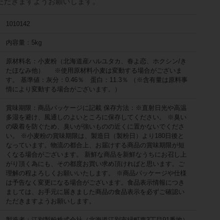
ただきますようお願いします。
1010142
内容量：5kg
原材料名：小麦粉（北海道産ハルユタカ、春よ恋、ホクシン/き
たほなみ他） ※使用原材料小麦は変動する場合がございま
す。 基準値：灰分：0.46％ 蛋白：11.3％ （※含有量は原料事
情により変動する場合がございます。）
賞味期限：商品パッケージに記載 保存方法：※直射日光や高温
多湿を避け、風通しのよいところに保存してください。 ※臭い
の吸着を防ぐため、臭いが強いものの近くに置かないでくださ
い。 ※小麦粉の賞味期限は、製造日（製粉日）より180日後と
なっています。物流の都合上、お届けする商品の賞味期限が短
くなる場合がございます。 新鮮な商品を新鮮なうちにお召し上
がり頂く為にも、その都度お買い求め頂ければと思います。ご
理解の程よろしくお願いいたします。 ※商品パッケージや仕様
は予告なく変更になる場合がございます。食品表示情報につき
ましては、お手元に届きました商品の食品表示を必ずご確認い
ただきますようお願いします。
製造者：江別製粉株式会社（北海道江別市緑町東3丁目91番地）