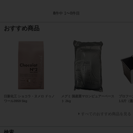
8
件中 1〜8件目
おすすめ商品
日新化工 ショコラ・ヌメロ ドゥノ
メグミ 国産栗マロンピュアーペース
プロフー
ワール3959 5kg
ト 2kg
1.5斤（
すべてのおすすめ商品を見る
検索