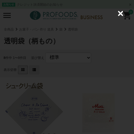
クレジット決済開始のお知らせ
お知らせ
0
C
l
o
s
全商品
お菓子・パン 作り 道具
袋
透明袋
e
透明袋（柄もの）
8
件中 1〜8件目
並び替え
表示切替