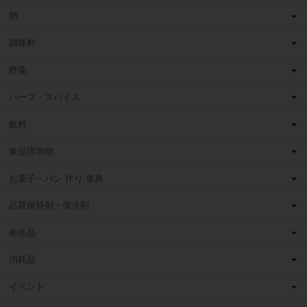
卵
調味料
野菜
ハーブ・スパイス
飲料
食品添加物
お菓子・パン 作り 道具
品質保持剤・保冷剤
衛生品
消耗品
イベント