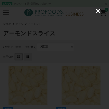
クレジット決済開始のお知らせ
お知らせ
0
C
l
o
s
全商品
ナッツ
アーモンド
e
アーモンドスライス
2
件中 1〜2件目
並び替え
表示切替
冷蔵便
冷蔵便