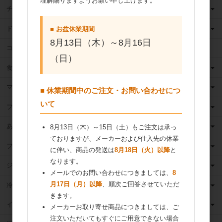
理解賜りますようお願い申し上げます。
チョコレート
ドライフルーツ
■ お盆休業期間
8月13日（木）～8月16日
ココア
（日）
食用油
マーガリン
■ 休業期間中のご注文・お問い合わせにつ
いて
フィリング
あんこ
8月13日（木）～15日（土）もご注文は承っ
ておりますが、メーカーおよび仕入先の休業
フルーツ（果物）缶詰
に伴い、商品の発送は
8月18日（火）以降
と
なります。
ジャム
メールでのお問い合わせにつきましては、
8
月17日（月）以降
、順次ご回答させていただ
冷凍フルーツ
きます。
イースト・酵母
メーカーお取り寄せ商品につきましては、ご
注文いただいてもすぐにご用意できない場合