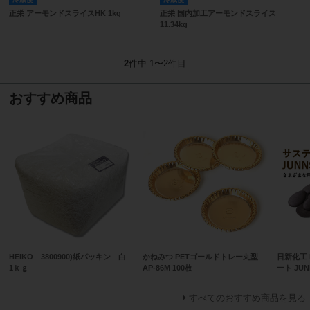
正栄 アーモンドスライスHK 1kg
正栄 国内加工アーモンドスライス
11.34kg
2
件中 1〜2件目
おすすめ商品
HEIKO 3800900)紙パッキン 白
かねみつ PETゴールドトレー丸型
日新化工
1ｋｇ
AP-86M 100枚
ート JUN
すべてのおすすめ商品を見る