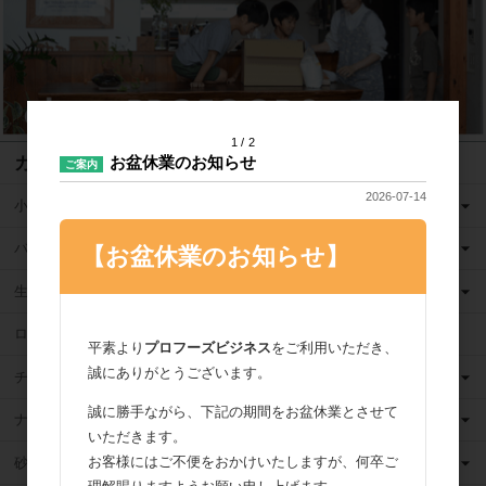
1
2
カテゴリ
お盆休業のお知らせ
ご案内
2026-07-14
小麦粉
バター
【お盆休業のお知らせ】
生クリーム
ロングライフ牛乳
平素より
プロフーズビジネス
をご利用いただき、
誠にありがとうございます。
チーズ
誠に勝手ながら、下記の期間をお盆休業とさせて
ナッツ
いただきます。
お客様にはご不便をおかけいたしますが、何卒ご
砂糖