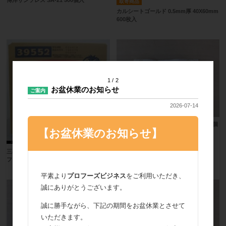
博洋サンソレス SA-21 500個入
取寄商品
カルシートゴールド 0.5mm厚 40X60mm
600枚入
1
2
お盆休業のお知らせ
ご案内
2026-07-14
博洋保冷剤 ネオパンチ NE-30 30g 500個
【お盆休業のお知らせ】
入
三菱ライフサイエンス メイオールイチゴ
フレッシュ 10L
平素より
プロフーズビジネス
をご利用いただき、
誠にありがとうございます。
誠に勝手ながら、下記の期間をお盆休業とさせて
いただきます。