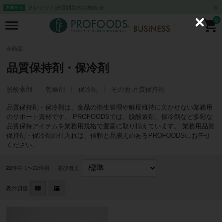
クレジット決済開始のお知らせ
お知らせ
0
C
l
o
s
全商品
e
品質保持剤・保冷剤
脱酸素剤
乾燥剤
保冷剤
その他 品質保持剤
品質保持剤・保冷剤は、食品の衛生管理や鮮度維持に欠かせない業務用
のサポート資材です。 PROFOODSでは、脱酸素剤、保冷剤など多彩な
品質保持アイテムを業務用規格で豊富に取り揃えています。 業務用品質
保持剤・保冷剤の仕入れは、信頼と品揃えのあるPROFOODSにお任せ
ください。
22
件中 1〜22件目
並び替え
表示切替