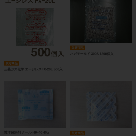
取寄商品
ネガモールド 300S 1200個入
取寄商品
三菱ガス化学 エージレスFX-20L 500入
博洋保冷剤 クール HR-40 40g
取寄商品