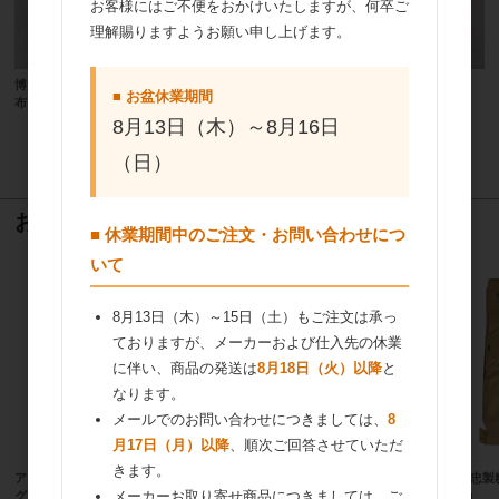
お客様にはご不便をおかけいたしますが、何卒ご
理解賜りますようお願い申し上げます。
博洋保冷剤 ネオパンチ NE-40F 40g 不織
博洋 クールパンチ P-30T 30ｇ
■ お盆休業期間
布 400個入
8月13日（木）～8月16日
（日）
22
件中 1〜22件目
おすすめ商品
■ 休業期間中のご注文・お問い合わせにつ
いて
8月13日（木）～15日（土）もご注文は承っ
ておりますが、メーカーおよび仕入先の休業
に伴い、商品の発送は
8月18日（火）以降
と
なります。
メールでのお問い合わせにつきましては、
8
月17日（月）以降
、順次ご回答させていただ
きます。
アリアケジャパン フォンドヴォー
ナリヅカ チョコレートパールシュガ
伊藤忠製
メーカーお取り寄せ商品につきましては、ご
グランクリュ 820g
ー 1kg
15kg