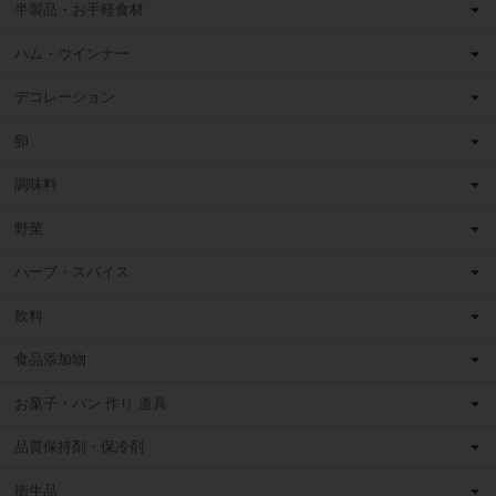
半製品・お手軽食材
ハム・ウインナー
デコレーション
卵
調味料
野菜
ハーブ・スパイス
飲料
食品添加物
お菓子・パン 作り 道具
品質保持剤・保冷剤
衛生品