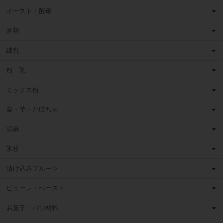
イースト・酵母
酒類
練乳
粉 乳
ミックス粉
栗・芋・かぼちゃ
胡麻
米粉
漬け込みフルーツ
ピューレ・ペースト
お菓子・パン材料