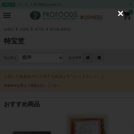
クレジット決済開始のお知らせ
お知らせ
0
C
l
o
s
全商品
小麦粉
薄力粉
薄力粉 銘柄別
e
特宝笠
並び替え
表示切替
お探しの検索条件に合致する商品は見つかりませんでした。
おすすめ商品