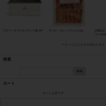
プロフーズ ブリキパウンド型 160
サバトン オレンジラメル 1kg
日新化工
ワール395
すべてのおすすめ商品を見る
検索
検索
カート
カートは空です