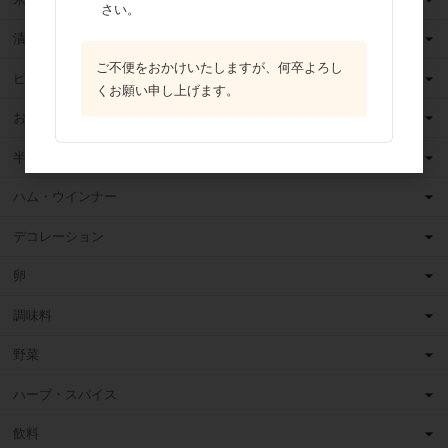
さい。
漬け込みフルーツ
ご不便をおかけいたしますが、何卒よろし
ピューレ・ペースト
くお願い申し上げます。
お菓子・パン材料
半製品・お手軽食材
ハム・ウインナー
デコレーション
卵
調味料
野菜
ハーブ・スパイス
飲料