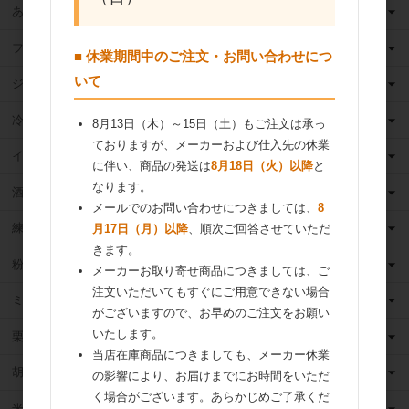
あんこ
フルーツ（果物）缶詰
■ 休業期間中のご注文・お問い合わせにつ
いて
ジャム
冷凍フルーツ
8月13日（木）～15日（土）もご注文は承っ
ておりますが、メーカーおよび仕入先の休業
イースト・酵母
に伴い、商品の発送は
8月18日（火）以降
と
なります。
酒類
メールでのお問い合わせにつきましては、
8
練乳
月17日（月）以降
、順次ご回答させていただ
きます。
粉 乳
メーカーお取り寄せ商品につきましては、ご
注文いただいてもすぐにご用意できない場合
ミックス粉
がございますので、お早めのご注文をお願い
いたします。
栗・芋・かぼちゃ
当店在庫商品につきましても、メーカー休業
胡麻
の影響により、お届けまでにお時間をいただ
く場合がございます。あらかじめご了承くだ
米粉