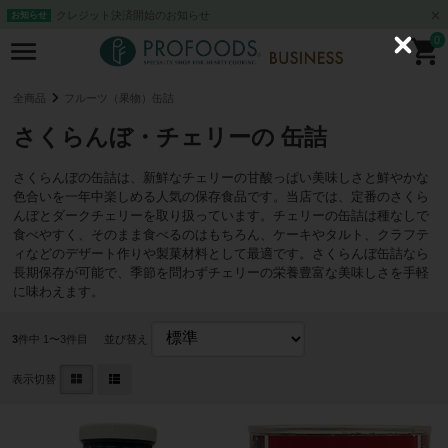
クレジット決済開始のお知らせ
お知らせ
0
C
l
o
s
全商品
フルーツ（果物）缶詰
e
さくらんぼ・チェリーの 缶詰
さくらんぼの缶詰は、新鮮なチェリーの甘酸っぱい美味しさと鮮やかな
色合いを一年中楽しめる人気の保存食品です。当店では、定番のさくら
んぼとダークチェリーを取り扱っています。チェリーの缶詰は種なしで
食べやすく、そのまま食べるのはもちろん、ケーキやタルト、クラフテ
ィなどのデザート作りや製菓材料として最適です。さくらんぼ缶詰なら
長期保存が可能で、季節を問わずチェリーの栄養豊富な美味しさを手軽
に味わえます。
3
件中 1〜3件目
並び替え
表示切替