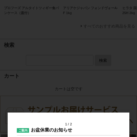
プロフーズ アルタイトツィギー食パ
アリアケジャパン フォンドヴォーA-
ヒラタ 
ンケース（蓋付）
F 1kg
25H 2kg
すべてのおすすめ商品を見る
検索
検索
カート
カートは空です
1
2
お盆休業のお知らせ
ご案内