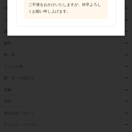
ご不便をおかけいたしますが、何卒よろし
冷凍フルーツ
くお願い申し上げます。
イースト・酵母
酒類
練乳
粉 乳
ミックス粉
栗・芋・かぼちゃ
胡麻
米粉
漬け込みフルーツ
ピューレ・ペースト