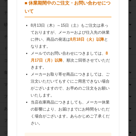
チーズ
■ 休業期間中のご注文・お問い合わせにつ
いて
ナッツ
砂糖
8月13日（木）～15日（土）もご注文は承っ
ておりますが、メーカーおよび仕入先の休業
チョコレート
に伴い、商品の発送は
8月18日（火）以降
と
なります。
ドライフルーツ
メールでのお問い合わせにつきましては、
8
月17日（月）以降
、順次ご回答させていただ
ココア
きます。
食用油
メーカーお取り寄せ商品につきましては、ご
注文いただいてもすぐにご用意できない場合
マーガリン
がございますので、お早めのご注文をお願い
いたします。
フィリング
当店在庫商品につきましても、メーカー休業
あんこ
の影響により、お届けまでにお時間をいただ
く場合がございます。あらかじめご了承くだ
フルーツ（果物）缶詰
さい。
ジャム