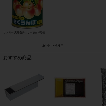
サンヨー 天然色チェリー枝付 4号缶
3
件中 1〜3件目
おすすめ商品