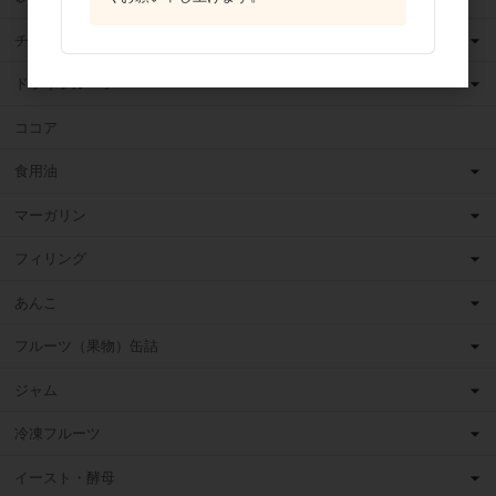
チョコレート
ドライフルーツ
ココア
食用油
マーガリン
フィリング
あんこ
フルーツ（果物）缶詰
ジャム
冷凍フルーツ
イースト・酵母