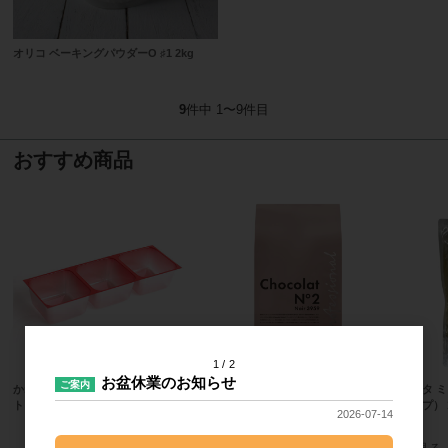
オリコ ベーキングパウダーO ♯1 2kg
9
件中 1〜9件目
おすすめ商品
1
2
お盆休業のお知らせ
ご案内
かねみつ インナートレーチョコレー
日新化工 ショコラ・ヌメロ ドゥノ
ヒラタ 
ト 3個用（チェリー）48862 200個
ワール3959 5kg
タイプ） 
2026-07-14