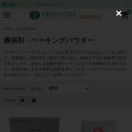
クレジット決済開始のお知らせ
お知らせ
0
C
l
o
s
全商品
食品添加物
e
膨張剤・ベーキングパウダー
ベーキングパウダーとは、パンやお菓子作りに欠かせないふくらし粉で
す。業務用から家庭用まで幅広く取り揃え、値段も手頃な価格帯で販売
されています。成分には炭酸水素ナトリウムなどの添加物が含まれてお
り、生地を膨らませる重要な役割を果たします。アルミフリーのものも
取り揃えており、安心してご使用いただけます。
9
件中 1〜9件目
並び替え
表示切替