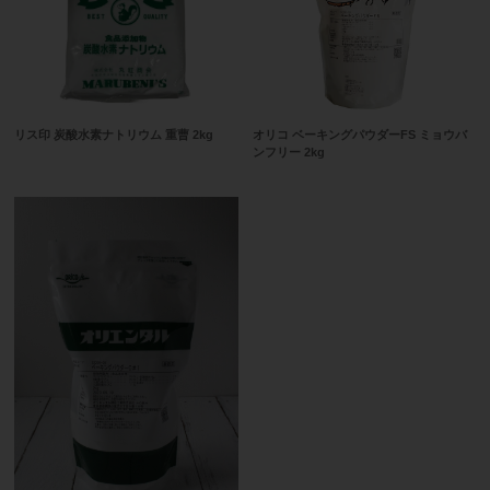
リス印 炭酸水素ナトリウム 重曹 2kg
オリコ ベーキングパウダーFS ミョウバ
ンフリー 2kg