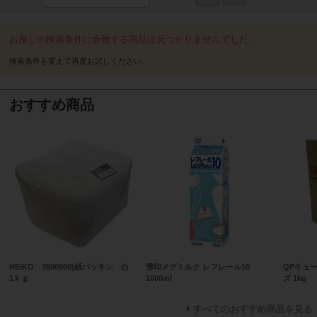
お探しの検索条件に合致する商品は見つかりませんでした。
おすすめ商品
HEIKO 3800900)紙パッキン 白
雪印メグミルク レフレール10
QPキュ
1ｋｇ
1000ml
ズ 1kg
すべてのおすすめ商品を見る