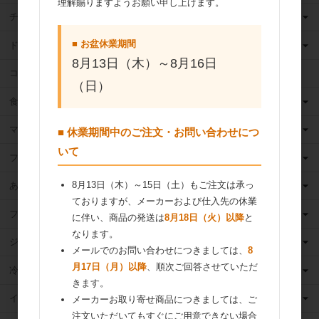
理解賜りますようお願い申し上げます。
チョコレート
■ お盆休業期間
ドライフルーツ
8月13日（木）～8月16日
ココア
（日）
食用油
マーガリン
■ 休業期間中のご注文・お問い合わせにつ
いて
フィリング
8月13日（木）～15日（土）もご注文は承っ
あんこ
ておりますが、メーカーおよび仕入先の休業
フルーツ（果物）缶詰
に伴い、商品の発送は
8月18日（火）以降
と
なります。
ジャム
メールでのお問い合わせにつきましては、
8
月17日（月）以降
、順次ご回答させていただ
冷凍フルーツ
きます。
イースト・酵母
メーカーお取り寄せ商品につきましては、ご
注文いただいてもすぐにご用意できない場合