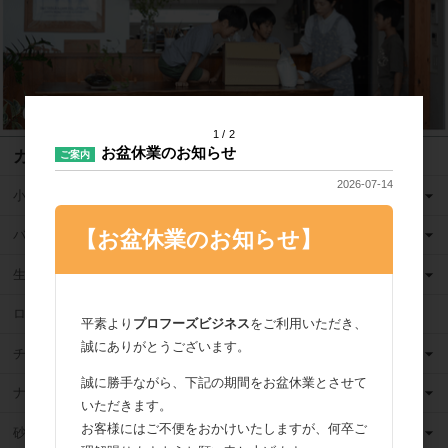
1
2
お盆休業のお知らせ
カテゴリ
ご案内
2026-07-14
小麦粉
【お盆休業のお知らせ】
バター
生クリーム
ロングライフ牛乳
平素より
プロフーズビジネス
をご利用いただき、
誠にありがとうございます。
チーズ
誠に勝手ながら、下記の期間をお盆休業とさせて
ナッツ
いただきます。
お客様にはご不便をおかけいたしますが、何卒ご
砂糖