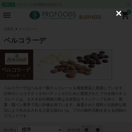
クレジット決済開始のお知らせ
お知らせ
0
C
l
o
s
全商品
チョコレート
e
ベルコラーデ
ベルコラーデはベルギー製チョコレートを種類豊富に展開しています。
日本のショコラティエやパティシエのために開発されたプロ仕様のチョ
コレートは、カカオ分や風味の異なる多彩なラインナップを誇り、製
菓・製パン業界で高い評価を得ています。厳選された原料と伝統的な製
法により生み出される上質な味わいは、プロの創作活動を支える信頼の
ブランドです。
並び替え
表示切替