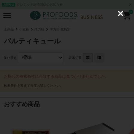
クレジット決済開始のお知らせ
お知らせ
0
C
l
o
s
全商品
小麦粉
薄力粉
薄力粉 銘柄別
e
パルティキュール
並び替え
表示切替
お探しの検索条件に合致する商品は見つかりませんでした。
おすすめ商品