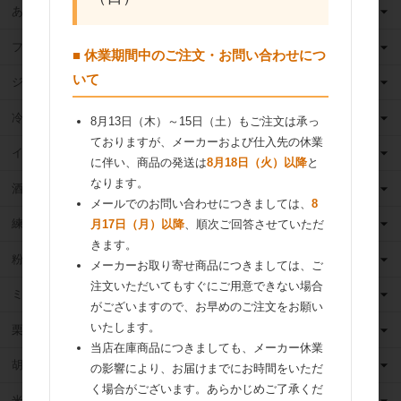
あんこ
フルーツ（果物）缶詰
■ 休業期間中のご注文・お問い合わせにつ
いて
ジャム
冷凍フルーツ
8月13日（木）～15日（土）もご注文は承っ
ておりますが、メーカーおよび仕入先の休業
イースト・酵母
に伴い、商品の発送は
8月18日（火）以降
と
なります。
酒類
メールでのお問い合わせにつきましては、
8
練乳
月17日（月）以降
、順次ご回答させていただ
きます。
粉 乳
メーカーお取り寄せ商品につきましては、ご
注文いただいてもすぐにご用意できない場合
ミックス粉
がございますので、お早めのご注文をお願い
いたします。
栗・芋・かぼちゃ
当店在庫商品につきましても、メーカー休業
胡麻
の影響により、お届けまでにお時間をいただ
く場合がございます。あらかじめご了承くだ
米粉