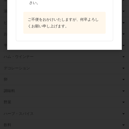
さい。
漬け込みフルーツ
ご不便をおかけいたしますが、何卒よろし
ピューレ・ペースト
くお願い申し上げます。
お菓子・パン材料
半製品・お手軽食材
ハム・ウインナー
デコレーション
卵
調味料
野菜
ハーブ・スパイス
飲料