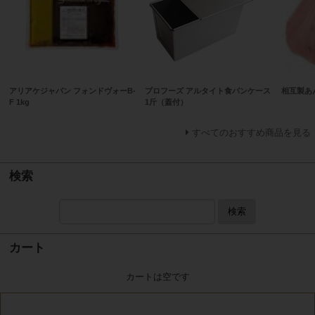
アリアケジャパン フォンドヴォーB-
プロフーズ アルタイト食パンケース
相互製あん
F 1kg
1斤（蓋付）
すべてのおすすめ商品を見る
検索
検索
カート
カートは空です