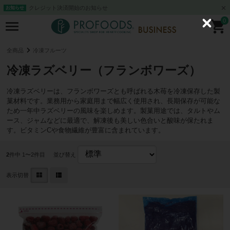
クレジット決済開始のお知らせ
お知らせ
0
C
l
o
s
全商品
冷凍フルーツ
e
冷凍ラズベリー（フランボワーズ）
冷凍ラズベリーは、フランボワーズとも呼ばれる木苺を冷凍保存した製
菓材料です。業務用から家庭用まで幅広く使用され、長期保存が可能な
ため一年中ラズベリーの風味を楽しめます。製菓用途では、タルトやム
ース、ジャムなどに最適で、解凍後も美しい色合いと酸味が保たれま
す。ビタミンCや食物繊維が豊富に含まれています。
2
件中 1〜2件目
並び替え
表示切替