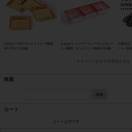
かねみつ PETゴールドトレー角型
かねみつ インナートレーチョコレー
日新化工
AP-77K-1 100枚
ト 3個用（チェリー）48862 200個
ート JUN
すべてのおすすめ商品を見る
検索
検索
カート
カートは空です