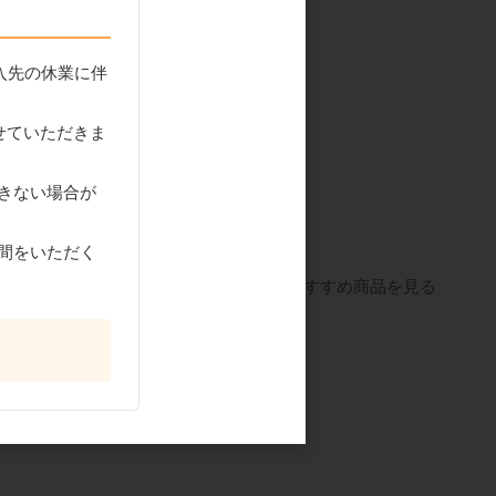
入先の休業に伴
せていただきま
さくらあん
アリアケジャパン フォ
きない場合が
ンドヴォーB-F 1kg
間をいただく
すべてのおすすめ商品を見る