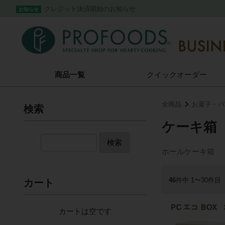
クレジット決済開始のお知らせ
お知らせ
商品一覧
クイック
オーダー
全商品
お菓子・パ
検索
ケーキ箱
検索
ホールケーキ箱
46
件中 1〜30件目
カート
カートは空です