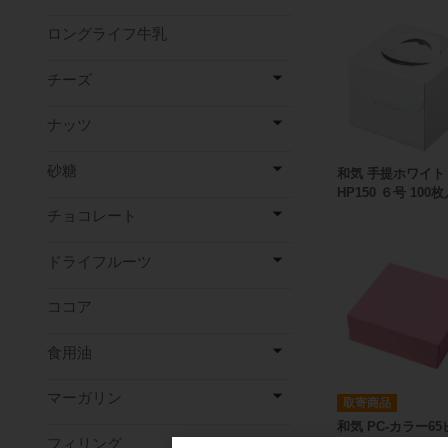
ロングライフ牛乳
チーズ
ナッツ
砂糖
和気 手提ホワイト
HP150 ６号 100
チョコレート
ドライフルーツ
ココア
食用油
マーガリン
取寄商品
和気 PC-カラー6
フィリング
5号 100枚入