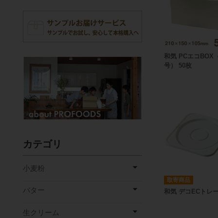
和気 PCエコBOX
号） 50枚
カテゴリ
小麦粉
取寄商品
バター
和気 デコECトレ
生クリーム