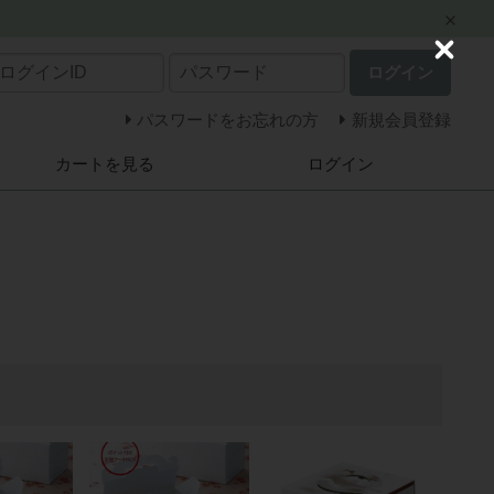
C
ログイン
l
o
s
パスワードをお忘れの方
新規会員登録
e
カートを見る
ログイン