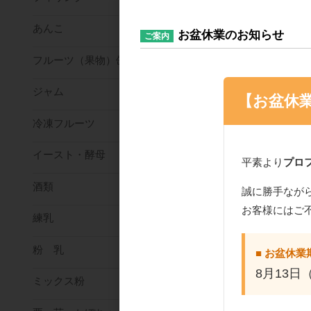
あんこ
お盆休業のお知らせ
ご案内
フルーツ（果物）缶詰
ジャム
【お盆休
冷凍フルーツ
和気 オールマイテ
イースト・酵母
ックス 6号 100枚
平素より
プロ
酒類
誠に勝手なが
お客様にはご
練乳
粉 乳
■ お盆休業
8月13日
ミックス粉
おすすめ商