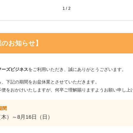
1
2
業のお知らせ】
ィボ
和気 HGサイドOPホワ
和気 HGサイドOPホワ
和気 HGサイ
入
イト ♯860 50枚入
イト ♯750 50枚入
イト ♯640 5
フーズビジネス
をご利用いただき、誠にありがとうございます。
ら、下記の期間をお盆休業とさせていただきます。
46
件中 1〜30件目
不便をおかけいたしますが、何卒ご理解賜りますようお願い申し上
1
2
期間
（木）～8月16日（日）
品