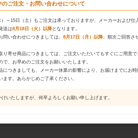
間中のご注文・お問い合わせについて
（木）～15日（土）もご注文は承っておりますが、メーカーおよび仕
発送は
8月18日（火）以降
となります。
お問い合わせにつきましては、
8月17日（月）以降
、順次ご回答さ
イト
森永 ドライミックスCP
伊藤忠製糖 グラニュー
相互製あん 
取り寄せ商品につきましては、ご注文いただいてもすぐにご用意で
ス（蓋
900g
糖細目CIG 15kg
1kg
ので、お早めのご注文をお願いいたします。
品につきましても、メーカー休業の影響により、お届けまでにお時
います。あらかじめご了承ください。
かけいたしますが、何卒よろしくお願い申し上げます。