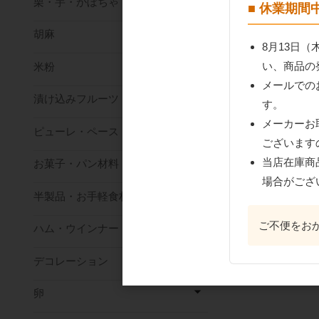
栗・芋・かぼちゃ
■ 休業期
胡麻
8月13日
い、商品の
米粉
メールでの
漬け込みフルーツ
す。
プロフーズ アルタ
メーカーお
ピューレ・ペースト
スリム食パンケー
ございます
付）
当店在庫商
お菓子・パン材料
場合がござ
半製品・お手軽食材
ご不便をお
ハム・ウインナー
デコレーション
卵