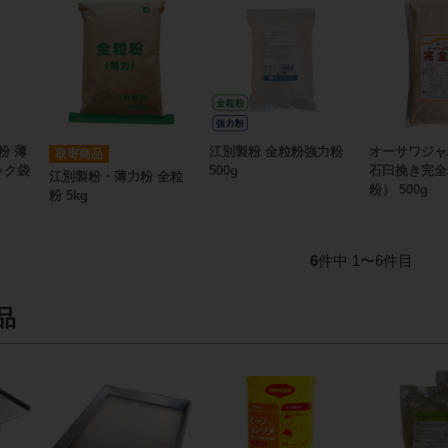
粉 薄
江別製粉 全粒粉強力粉
オーサワジャ
取寄商品
ャック袋
500g
石臼挽き完全
江別製粉・薄力粉 全粒
粉） 500g
粉 5kg
6
件中 1〜6件目
品