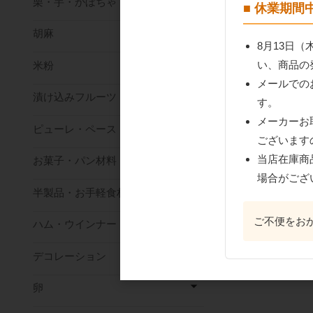
栗・芋・かぼちゃ
■ 休業期
胡麻
8月13日
い、商品の
米粉
メールでの
漬け込みフルーツ
す。
メーカーお
ピューレ・ペースト
ございます
当店在庫商
お菓子・パン材料
場合がござ
半製品・お手軽食材
ご不便をお
ハム・ウインナー
デコレーション
卵