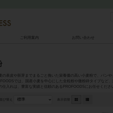
ご利用案内
お問い合わせ
粉
麦の表皮や胚芽までまるごと挽いた栄養価の高い小麦粉で、パンや
ROFOODSでは、国産小麦を中心にした全粒粉や微粉砕タイプな
の仕入れは、豊富な実績と信頼のあるPROFOODSにお任せくださ
並び替え
表示切替