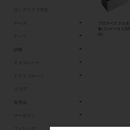
ロングライフ牛乳
チーズ
プロフーズ アルタ
食パンケース 1.5
付）
ナッツ
砂糖
チョコレート
ドライフルーツ
ココア
食用油
マーガリン
フィリング