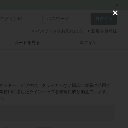
C
ログイン
l
o
s
パスワードをお忘れの方
新規会員登録
e
カートを見る
ログイン
クッキー、ピザ生地、クラッカーなど幅広い製品に活用さ
ど、業務用に適したラインナップを豊富に取り揃えています。
い。