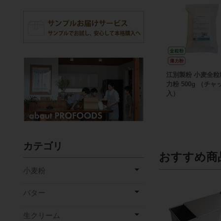
江別製粉 小麦全粒
力粉 500g （チ
入）
カテゴリ
おすすめ商
小麦粉
バター
生クリーム