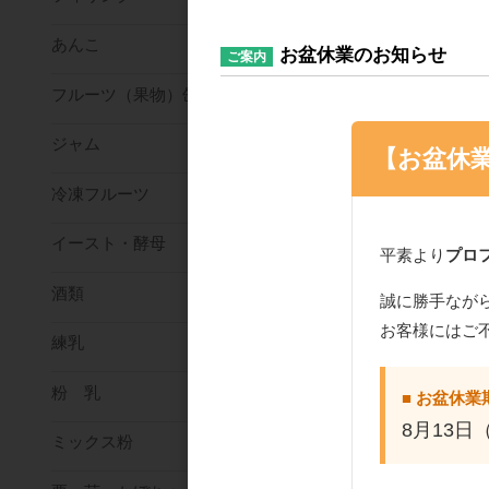
あんこ
お盆休業のお知らせ
ご案内
フルーツ（果物）缶詰
ジャム
【お盆休
冷凍フルーツ
イースト・酵母
平素より
プロ
酒類
誠に勝手なが
お客様にはご
練乳
粉 乳
■ お盆休業
8月13日
ミックス粉