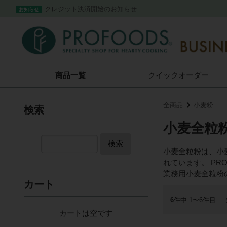
クレジット決済開始のお知らせ
お知らせ
商品一覧
クイック
オーダー
全商品
小麦粉
検索
小麦全粒
検索
小麦全粒粉は、小
れています。 P
業務用小麦全粒粉
カート
6
件中 1〜6件目
カートは空です