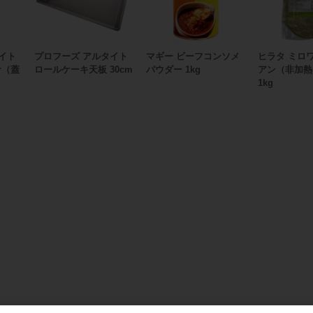
イト
プロフーズ アルタイト
マギー ビーフコンソメ
ヒラタ ミロ
斤（蓋
ロールケーキ天板 30cm
パウダー 1kg
アン（非加熱
1kg