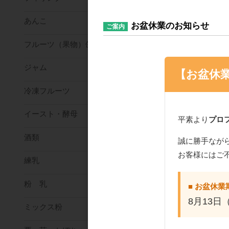
あんこ
お盆休業のお知らせ
ご案内
フルーツ（果物）缶詰
ジャム
【お盆休
冷凍フルーツ
イースト・酵母
平素より
プロ
酒類
誠に勝手なが
お客様にはご
練乳
粉 乳
■ お盆休業
8月13日
ミックス粉