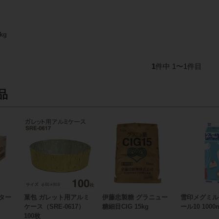
kg
1
件中 1〜1件目
品
ター
菓包 ガレット用アルミ
伊藤忠製糖 グラニュー
雪印メグミル
ケース（SRE-0617）
糖細目CIG 15kg
ール10 1000
100枚