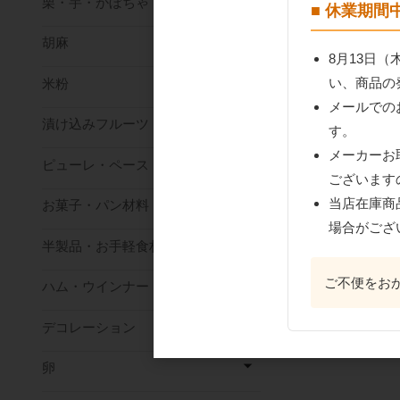
栗・芋・かぼちゃ
■ 休業期
胡麻
8月13日
い、商品の
米粉
メールでの
漬け込みフルーツ
す。
メーカーお
ピューレ・ペースト
ございます
当店在庫商
お菓子・パン材料
場合がござ
半製品・お手軽食材
ご不便をお
ハム・ウインナー
デコレーション
卵