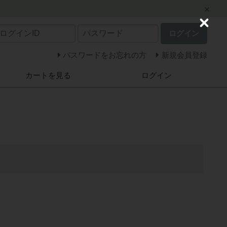
C
ログイン
l
o
s
パスワードをお忘れの方
新規会員登録
e
カートを見る
ログイン