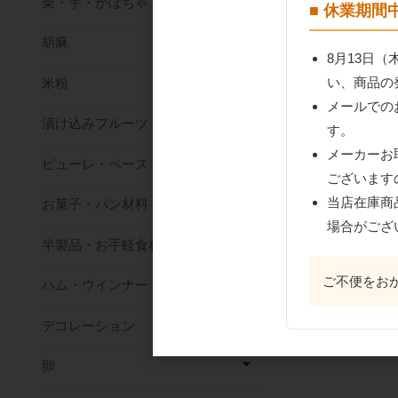
栗・芋・かぼちゃ
■ 休業期
胡麻
8月13日
い、商品の
米粉
メールでの
おすすめ商
漬け込みフルーツ
す。
メーカーお
ピューレ・ペースト
ございます
当店在庫商
お菓子・パン材料
場合がござ
半製品・お手軽食材
ご不便をお
ハム・ウインナー
メグミ 国産栗マロ
デコレーション
ュアーペースト 2k
卵