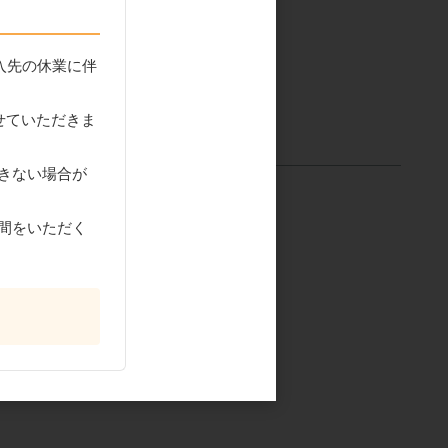
入先の休業に伴
せていただきま
きない場合が
間をいただく
ワールブリ
相互製あん さくらあん
タイプ）
1kg