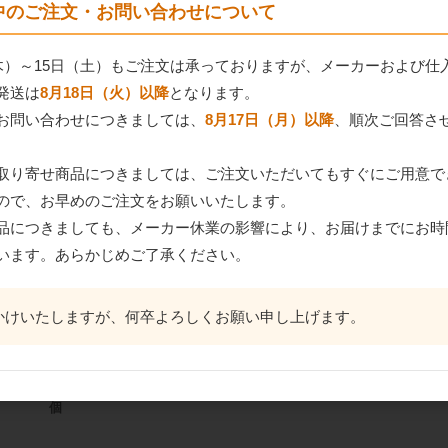
間中のご注文・お問い合わせについて
140
件中 1〜30件目
（木）～15日（土）もご注文は承っておりますが、メーカーおよび仕
1
2
3
4
5
発送は
8月18日（火）以降
となります。
お問い合わせにつきましては、
8月17日（月）以降
、順次ご回答さ
品
取り寄せ商品につきましては、ご注文いただいてもすぐにご用意で
ので、お早めのご注文をお願いいたします。
品につきましても、メーカー休業の影響により、お届けまでにお時
います。あらかじめご了承ください。
かけいたしますが、何卒よろしくお願い申し上げます。
ンピ
かねみつ インナートレ
プロフーズ アルタイト
ヒラタ ミロ
g
ーチョコレート 6個用
食パンケース 1.5斤（蓋
アン（非加熱
（ゴールド）48890 100
付）
1kg
個