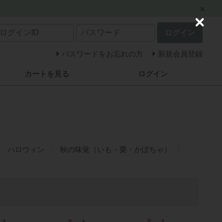
C
ログイン
l
o
s
パスワードをお忘れの方
新規会員登録
e
カートを見る
ログイン
ハロウィン
秋の味覚（いも・栗・かぼちゃ）