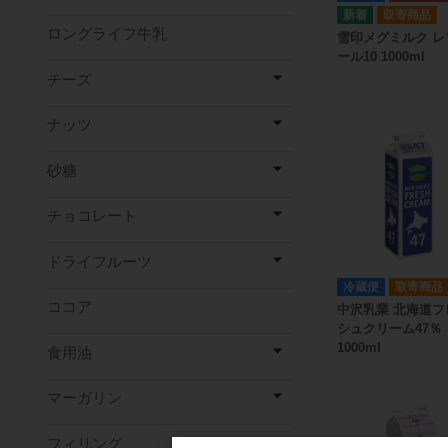
取寄商品
ロングライフ牛乳
雪印メグミルク レ
ール10 1000ml
チーズ
ナッツ
砂糖
チョコレート
ドライフルーツ
冷蔵便
取寄商品
ココア
中沢乳業 北海道フ
シュクリーム47％
1000ml
食用油
マーガリン
フィリング