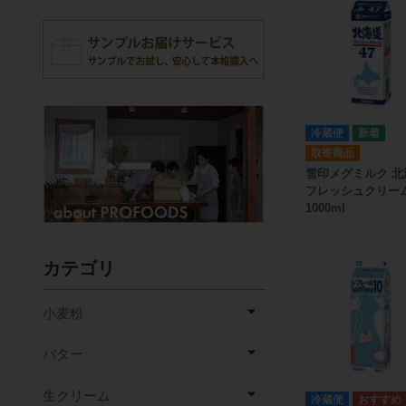
冷蔵便
取寄商品
雪印メグミルク 北
フレッシュクリーム
1000ml
カテゴリ
小麦粉
バター
生クリーム
冷蔵便