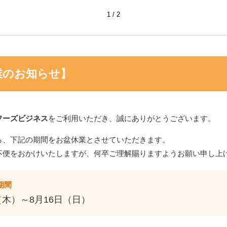
1
2
冷蔵便
取寄商品
冷蔵便
取寄商品
冷蔵便
取
ュラ
中沢乳業 スマートホイ
中沢乳業 ナイスホイッ
中沢乳業 ナ
業のお知らせ】
ml
ップKα 1000ml
プＶ 1000ml
プＡ 1000ml
フーズビジネス
をご利用いただき、誠にありがとうございます。
ら、下記の期間をお盆休業とさせていただきます。
不便をおかけいたしますが、何卒ご理解賜りますようお願い申し上
期間
冷蔵便
取寄商品
冷蔵便
取寄商品
冷蔵便
取
ョコ
明治 フレッシュクリー
明治 北海道十勝フレッ
明治 北海道
（木）～8月16日（日）
ム醇47 1000ml
シュクリーム45 1000ml
シュ38% 100