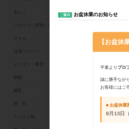
あんこ
お盆休業のお知らせ
ご案内
フルーツ（果物）缶詰
冷蔵便
取寄商品
ジャム
中沢乳業 フレッシ
【お盆休
イラック35％ 1000
冷凍フルーツ
イースト・酵母
平素より
プロ
酒類
誠に勝手なが
お客様にはご
練乳
粉 乳
■ お盆休業
冷蔵便
取寄商品
中沢乳業 ナイスチ
8月13日
ミックス粉
1000ml