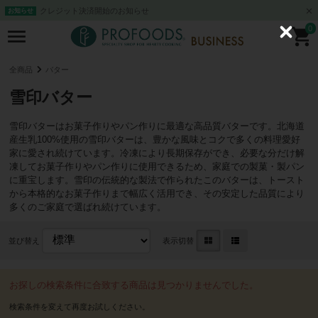
クレジット決済開始のお知らせ
お知らせ
0
C
l
o
s
全商品
バター
e
雪印バター
雪印バターはお菓子作りやパン作りに最適な高品質バターです。北海道
産生乳100%使用の雪印バターは、豊かな風味とコクで多くの料理愛好
家に愛され続けています。冷凍により長期保存ができ、必要な分だけ解
凍してお菓子作りやパン作りに使用できるため、家庭での製菓・製パン
に重宝します。雪印の伝統的な製法で作られたこのバターは、トースト
から本格的なお菓子作りまで幅広く活用でき、その安定した品質により
多くのご家庭で選ばれ続けています。
並び替え
表示切替
お探しの検索条件に合致する商品は見つかりませんでした。