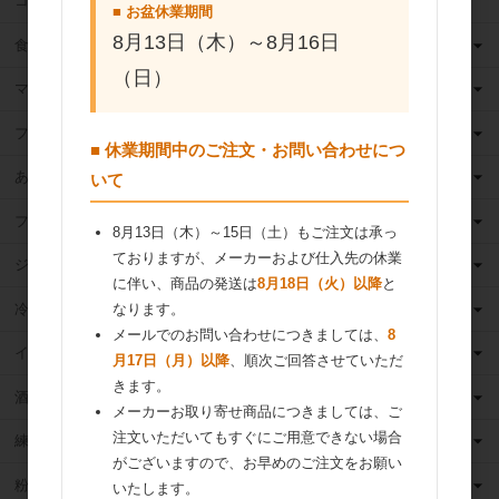
ココア
■ お盆休業期間
8月13日（木）～8月16日
食用油
（日）
マーガリン
フィリング
■ 休業期間中のご注文・お問い合わせにつ
あんこ
いて
フルーツ（果物）缶詰
8月13日（木）～15日（土）もご注文は承っ
ておりますが、メーカーおよび仕入先の休業
ジャム
に伴い、商品の発送は
8月18日（火）以降
と
冷凍フルーツ
なります。
メールでのお問い合わせにつきましては、
8
イースト・酵母
月17日（月）以降
、順次ご回答させていただ
きます。
酒類
メーカーお取り寄せ商品につきましては、ご
注文いただいてもすぐにご用意できない場合
練乳
がございますので、お早めのご注文をお願い
粉 乳
いたします。