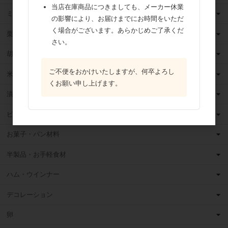
当店在庫商品につきましても、メーカー休業
ミックス粉
の影響により、お届けまでにお時間をいただ
く場合がございます。あらかじめご了承くだ
栗・芋・かぼちゃ
さい。
胡麻
ご不便をおかけいたしますが、何卒よろし
米粉
くお願い申し上げます。
漬け込みフルーツ
ピューレ・ペースト
お菓子・パン材料
半製品・お手軽食材
ハム・ウインナー
デコレーション
卵