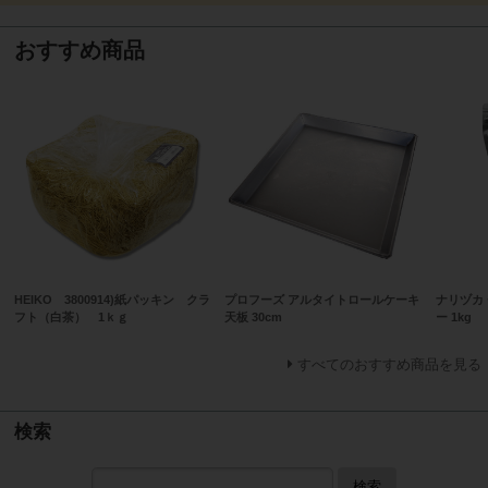
おすすめ商品
HEIKO 3800914)紙パッキン クラ
プロフーズ アルタイトロールケーキ
ナリヅカ
フト（白茶） 1ｋｇ
天板 30cm
ー 1kg
すべてのおすすめ商品を見る
検索
検索