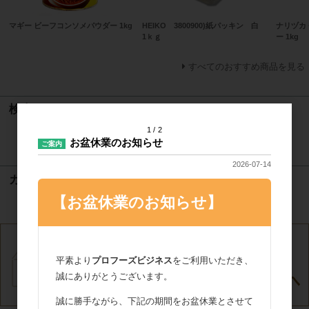
マギー ビーフコンソメパウダー 1kg
HEIKO 3800900)紙パッキン 白
ナリヅカ
1ｋｇ
ー 1kg
すべてのおすすめ商品を見る
検索
1
2
お盆休業のお知らせ
検索
ご案内
2026-07-14
カート
【お盆休業のお知らせ】
カートは空です
平素より
プロフーズビジネス
をご利用いただき、
誠にありがとうございます。
誠に勝手ながら、下記の期間をお盆休業とさせて