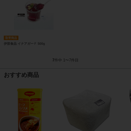
取寄商品
伊那食品 イナアガーＦ 500g
7
件中 1〜7件目
おすすめ商品