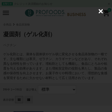
クレジット決済開始のお知らせ
お知らせ
0
C
l
o
s
全商品
食品添加物
e
凝固剤（ゲル化剤）
ペクチン
ゲル化剤とは、液体を固体状やゲル状に変化させる食品添加物の一種で
す。主な種類には寒天、ゼラチン、カラギーナンなどがあり、それぞれ
異なる特性を持っています。増粘剤としても機能し、食品にとろみや粘
度を与える効果があります。また増粘安定剤の役割も果たし、製品の食
感や保存性を向上させます。お菓子作りや料理において、理想的な食感
を実現するために欠かせない材料として広く活用されています。
7
件中 1〜7件目
並び替え
表示切替