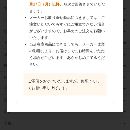
月17日（月）以降
、順次ご回答させていただ
フルーツ（果物）缶詰
きます。
メーカーお取り寄せ商品につきましては、ご
ジャム
注文いただいてもすぐにご用意できない場合
がございますので、お早めのご注文をお願い
冷凍フルーツ
いたします。
イースト・酵母
当店在庫商品につきましても、メーカー休業
の影響により、お届けまでにお時間をいただ
酒類
く場合がございます。あらかじめご了承くだ
さい。
練乳
粉 乳
ご不便をおかけいたしますが、何卒よろし
くお願い申し上げます。
ミックス粉
栗・芋・かぼちゃ
胡麻
米粉