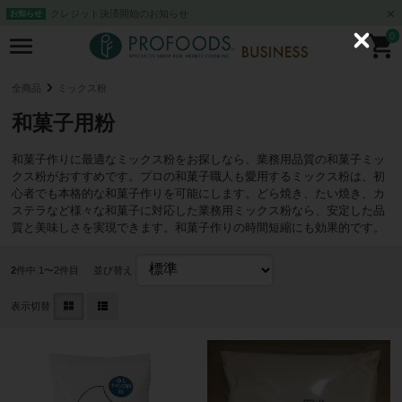
クレジット決済開始のお知らせ
お知らせ
0
C
l
o
s
全商品
ミックス粉
e
和菓子用粉
和菓子作りに最適なミックス粉をお探しなら、業務用品質の和菓子ミッ
クス粉がおすすめです。プロの和菓子職人も愛用するミックス粉は、初
心者でも本格的な和菓子作りを可能にします。どら焼き、たい焼き、カ
ステラなど様々な和菓子に対応した業務用ミックス粉なら、安定した品
質と美味しさを実現できます。和菓子作りの時間短縮にも効果的です。
2
件中 1〜2件目
並び替え
表示切替