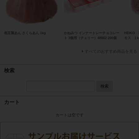
相互製あん さくらあん 1kg
かねみつ インナートレーチョコレー
HEIKO
ト 3個用（チェリー）48862 200個
モス 1
すべてのおすすめ商品を見る
検索
検索
カート
カートは空です