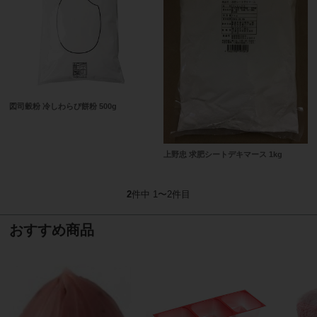
図司穀粉 冷しわらび餅粉 500g
上野忠 求肥シートデキマース 1kg
2
件中 1〜2件目
おすすめ商品