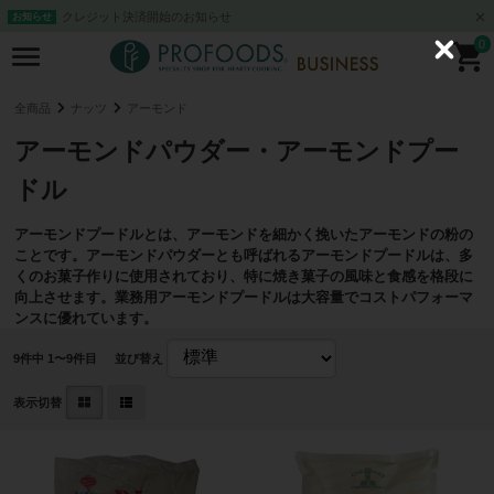
クレジット決済開始のお知らせ
お知らせ
0
C
l
o
s
全商品
ナッツ
アーモンド
e
アーモンドパウダー・アーモンドプー
ドル
アーモンドプードルとは、アーモンドを細かく挽いたアーモンドの粉の
ことです。アーモンドパウダーとも呼ばれるアーモンドプードルは、多
くのお菓子作りに使用されており、特に焼き菓子の風味と食感を格段に
向上させます。業務用アーモンドプードルは大容量でコストパフォーマ
ンスに優れています。
9
件中 1〜9件目
並び替え
表示切替