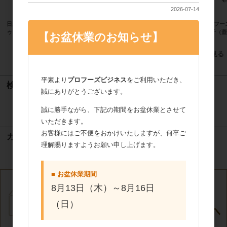
2026-07-14
日新化工 NK ショコラ・ヌメロ・ド
相互製あん 抹茶あずきあん 1kg
プロフー
ゥ ノワール 3355 5kg
1.5斤（
【お盆休業のお知らせ】
すべてのおすすめ商品を見る
平素より
プロフーズビジネス
をご利用いただき、
検索
誠にありがとうございます。
誠に勝手ながら、下記の期間をお盆休業とさせて
検索
いただきます。
お客様にはご不便をおかけいたしますが、何卒ご
カート
理解賜りますようお願い申し上げます。
カートは空です
■ お盆休業期間
8月13日（木）～8月16日
（日）