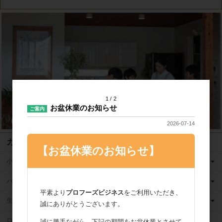
1
2
お盆休業のお知らせ
ご案内
2026-07-14
カテゴリ
【お盆休業のお知らせ】
小麦粉
バター
平素より
プロフーズビジネス
をご利用いただき、
生クリーム
誠にありがとうございます。
ロングライフ牛乳
誠に勝手ながら、下記の期間をお盆休業とさせて