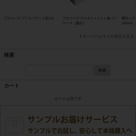
プロフーズ ブリキパウンド型110
プロフーズ アルタイトスリム食パン
雪印メグ
ケース（蓋付）
1000ml
すべてのおすすめ商品を見る
検索
検索
カート
カートは空です