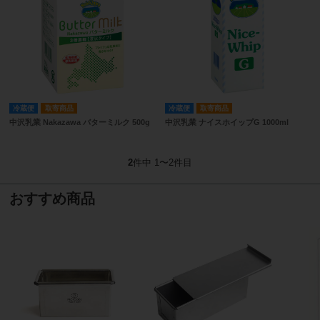
冷蔵便
取寄商品
冷蔵便
取寄商品
中沢乳業 Nakazawa バターミルク 500g
中沢乳業 ナイスホイップG 1000ml
2
件中 1〜2件目
おすすめ商品