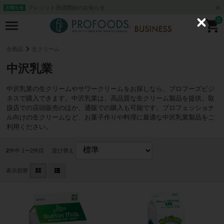
クレジット決済開始のお知らせ
お知らせ
0
C
l
o
s
全商品
生クリーム
e
中沢乳業
中沢乳業の生クリームやサワークリームをお探しなら、プロフーズビジ
ネスで購入できます。中沢乳業は、高品質な生クリーム製品を提供。取
扱店での店頭販売のほか、通販での購入も可能です。プロフェッショナ
ル向けの生クリームなど、お菓子作りや料理に最適な中沢乳業製品をご
利用ください。
2
件中 1〜2件目
並び替え
表示切替