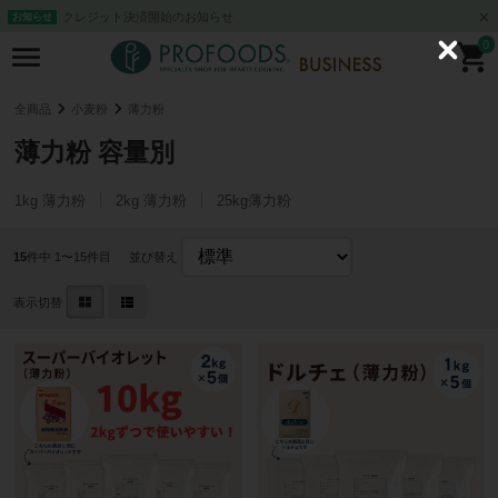
クレジット決済開始のお知らせ
お知らせ
0
C
l
o
s
全商品
小麦粉
薄力粉
e
薄力粉 容量別
1kg 薄力粉
2kg 薄力粉
25kg薄力粉
15
件中 1〜15件目
並び替え
表示切替