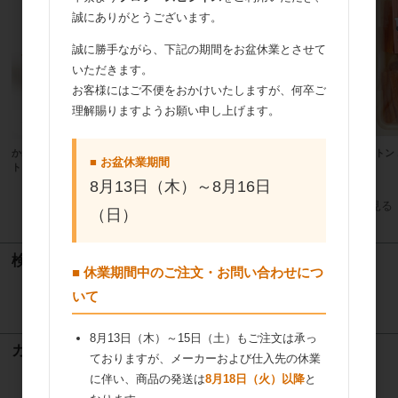
誠にありがとうございます。
誠に勝手ながら、下記の期間をお盆休業とさせて
いただきます。
お客様にはご不便をおかけいたしますが、何卒ご
理解賜りますようお願い申し上げます。
かねみつ インナートレーチョコレー
HEIKO 3800914)紙パッキン クラ
サバトン 
■ お盆休業期間
ト 3個用（ゴールド）48860 200個
フト（白茶） 1ｋｇ
8月13日（木）～8月16日
すべてのおすすめ商品を見る
（日）
検索
■ 休業期間中のご注文・お問い合わせにつ
いて
検索
8月13日（木）～15日（土）もご注文は承っ
カート
ておりますが、メーカーおよび仕入先の休業
に伴い、商品の発送は
8月18日（火）以降
と
カートは空です