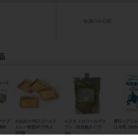
会員のみ公開
品
テナブ
かねみつ PETゴールド
ヒラタ ミロワールブリ
雪印メグミル
NN
トレー角型AP-77K-1
アン（非加熱タイプ）
LL牛乳 1000
100枚
1kg