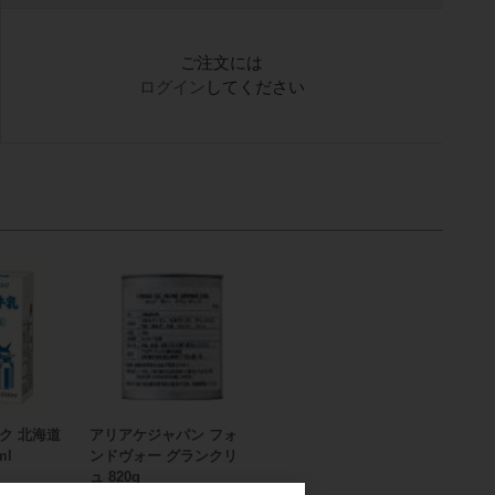
ご注文には
ログイン
してください
ク 北海道
アリアケジャパン フォ
ml
ンドヴォー グランクリ
ュ 820g