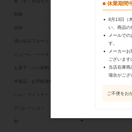
栗・芋・かぼちゃ
■ 休業期
胡麻
8月13日
い、商品の
米粉
メールでの
漬け込みフルーツ
す。
メーカーお
ピューレ・ペースト
ございます
当店在庫商
お菓子・パン材料
場合がござ
半製品・お手軽食材
ご不便をお
ハム・ウインナー
デコレーション
卵