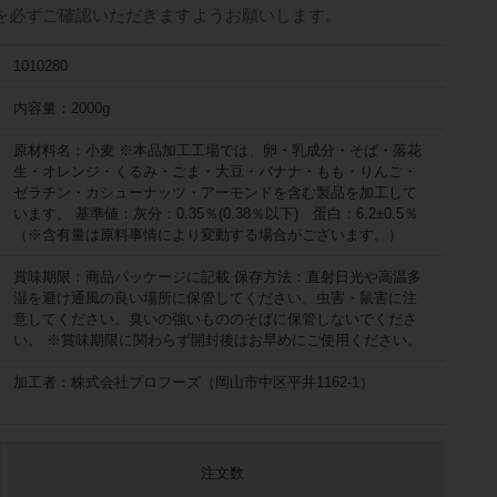
を必ずご確認いただきますようお願いします。
1010280
内容量：2000g
原材料名：小麦 ※本品加工工場では、卵・乳成分・そば・落花
生・オレンジ・くるみ・ごま・大豆・バナナ・もも・りんご・
ゼラチン・カシューナッツ・アーモンドを含む製品を加工して
います。 基準値：灰分：0.35％(0.38％以下) 蛋白：6.2±0.5％
（※含有量は原料事情により変動する場合がございます。）
賞味期限：商品パッケージに記載 保存方法：直射日光や高温多
湿を避け通風の良い場所に保管してください。虫害・鼠害に注
意してください。臭いの強いもののそばに保管しないでくださ
い。 ※賞味期限に関わらず開封後はお早めにご使用ください。
加工者：株式会社プロフーズ（岡山市中区平井1162-1）
注文数