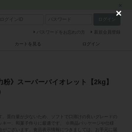
C
ログイン
l
o
s
パスワードをお忘れの方
新規会員登録
e
カートを見る
ログイン
力粉》スーパーバイオレット【2kg】
）
す。蛋白量が少ないため、ソフトで口溶けの良いグレードの
ッキー、和菓子作りに最適です。 ※商品パッケージや仕様
合がございます。食品表示情報につきましては、お手元に届