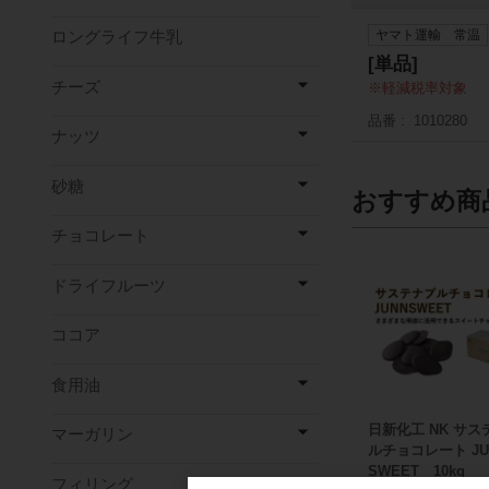
ヤマト運輸 常温
ロングライフ牛乳
[単品]
チーズ
軽減税率対象
品番
1010280
ナッツ
砂糖
おすすめ商
チョコレート
ドライフルーツ
ココア
食用油
日新化工 NK サス
マーガリン
ルチョコレート JU
SWEET 10kg
フィリング