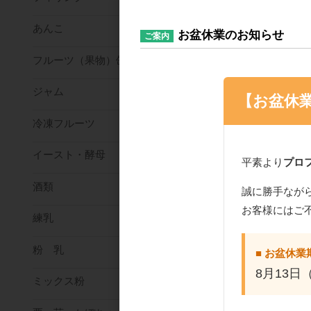
あんこ
お盆休業のお知らせ
ご案内
フルーツ（果物）缶詰
ジャム
【お盆休
冷凍フルーツ
イースト・酵母
平素より
プロ
酒類
誠に勝手なが
お客様にはご
練乳
粉 乳
■ お盆休業
8月13日
ミックス粉