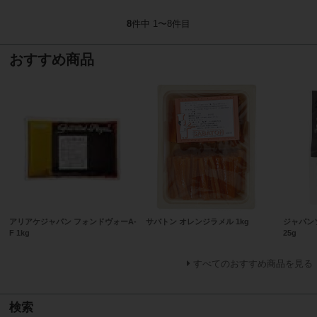
8
件中 1〜8件目
おすすめ商品
アリアケジャパン フォンドヴォーA-
サバトン オレンジラメル 1kg
ジャパン
F 1kg
25g
すべてのおすすめ商品を見る
検索