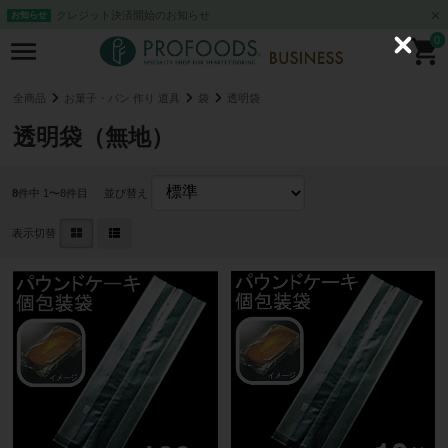
クレジット決済開始のお知らせ
お知らせ
0
C
l
o
s
全商品
お菓子・パン 作り 道具
袋
透明袋
e
透明袋（無地）
8
件中 1〜8件目
並び替え
表示切替