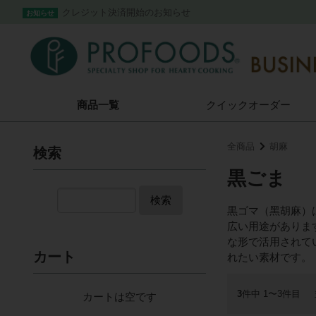
クレジット決済開始のお知らせ
お知らせ
商品一覧
クイック
オーダー
全商品
胡麻
検索
黒ごま
検索
黒ゴマ（黑胡麻）
広い用途がありま
な形で活用されて
カート
れたい素材です。
3
件中 1〜3件目
カートは空です