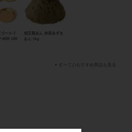
Tゴールド
相互製あん 抹茶あずき
86M 100
あん 1kg
すべてのおすすめ商品を見る