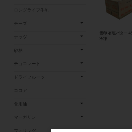
ロングライフ牛乳
チーズ
雪印 有塩バター 450
ナッツ
冷凍
砂糖
チョコレート
ドライフルーツ
ココア
食用油
マーガリン
フィリング