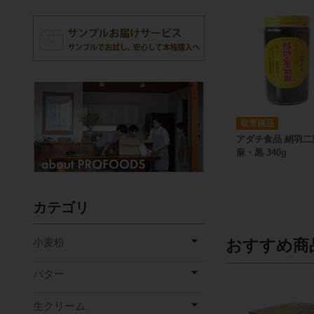
取寄商品
アダチ食品 絹羽二
麻・黒 340g
カテゴリ
小麦粉
おすすめ商
バター
生クリーム