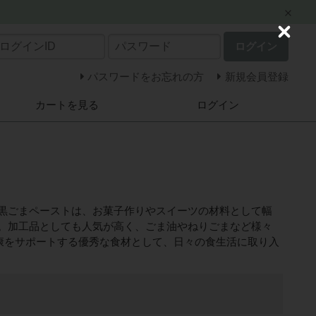
C
ログイン
l
o
s
パスワードをお忘れの方
新規会員登録
e
カートを見る
ログイン
黒ごまペーストは、お菓子作りやスイーツの材料として幅
。加工品としても人気が高く、ごま油やねりごまなど様々
康をサポートする優秀な食材として、日々の食生活に取り入