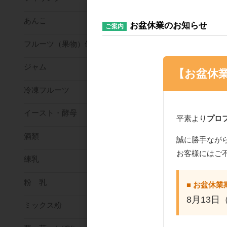
あんこ
お盆休業のお知らせ
ご案内
フルーツ（果物）缶詰
ジャム
【お盆休
冷凍フルーツ
イースト・酵母
平素より
プロ
酒類
誠に勝手なが
お客様にはご
練乳
粉 乳
■ お盆休業
8月13日
ミックス粉