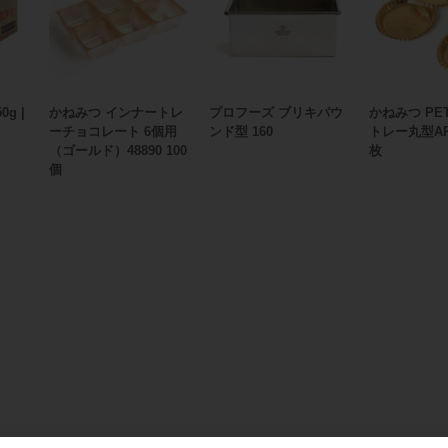
g |
かねみつ インナートレ
プロフーズ ブリキパウ
かねみつ PE
ーチョコレート 6個用
ンド型 160
トレー丸型AP-
（ゴールド）48890 100
枚
個