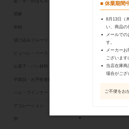
栗・芋・かぼちゃ
■ 休業期
胡麻
8月13日
い、商品の
米粉
メールでの
漬け込みフルーツ
す。
メーカーお
ピューレ・ペースト
ございます
当店在庫商
お菓子・パン材料
場合がござ
半製品・お手軽食材
ご不便をお
ハム・ウインナー
デコレーション
卵