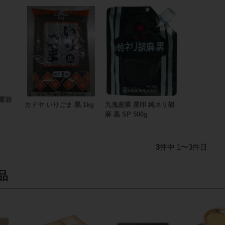
重胡
カドヤ いりごま 黒 1kg
九鬼産業 星印 純ネリ胡
麻 黒 SP 500g
3
件中 1〜3件目
品