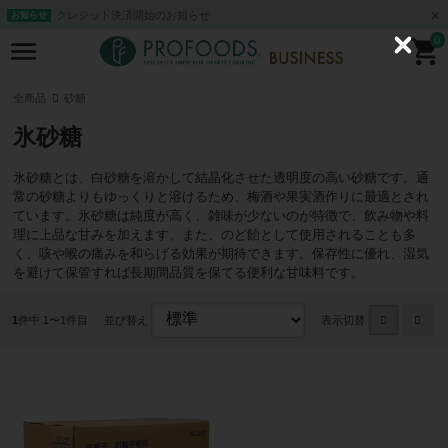
クレジット決済開始のお知らせ
お知らせ
0
C
l
o
s
全商品
砂糖
e
氷砂糖
氷砂糖とは、白砂糖を溶かして結晶化させた透明度の高い砂糖です。通
常の砂糖よりもゆっくりと溶けるため、梅酒や果実酒作りに最適とされ
ています。氷砂糖は純度が高く、雑味が少ないのが特徴で、飲み物や料
理に上品な甘みを加えます。また、のど飴として使用されることも多
く、咳や喉の痛みを和らげる効果が期待できます。保存性に優れ、湿気
を避けて保管すれば長期間品質を保てる便利な甘味料です。
1
件中 1〜1件目
並び替え
表示切替