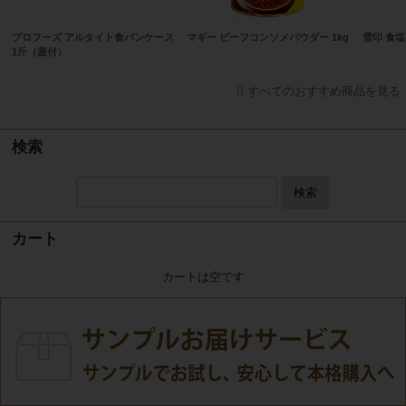
プロフーズ アルタイト食パンケース
マギー ビーフコンソメパウダー 1kg
雪印 食塩
1斤（蓋付）
すべてのおすすめ商品を見る
検索
検索
カート
カートは空です