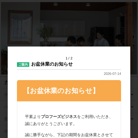
1
2
お盆休業のお知らせ
ご案内
2026-07-14
カテゴリ
【お盆休業のお知らせ】
小麦粉
バター
平素より
プロフーズビジネス
をご利用いただき、
生クリーム
誠にありがとうございます。
ロングライフ牛乳
誠に勝手ながら、下記の期間をお盆休業とさせて