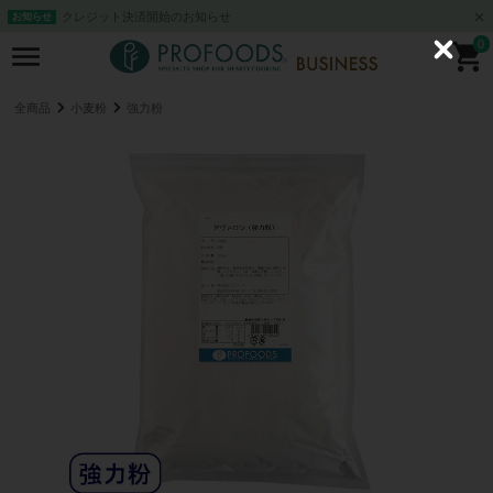
クレジット決済開始のお知らせ
お知らせ
0
C
l
o
s
全商品
小麦粉
強力粉
e