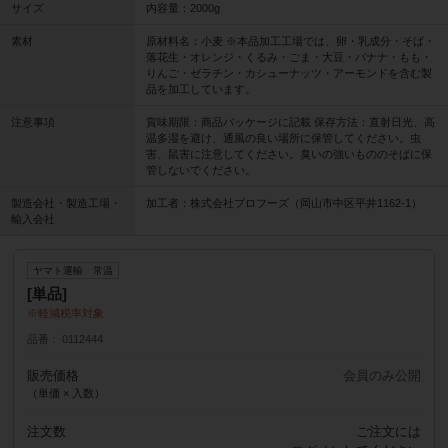
サイズ
内容量：2000g
素材
原材料名：小麦 ※本品加工工場では、卵・乳成分・そば・
落花生・オレンジ・くるみ・ごま・大豆・バナナ・もも・
りんご・ゼラチン・カシューナッツ・アーモンドを含む製
品を加工しています。
注意事項
賞味期限：商品パッケージに記載 保存方法：直射日光、高
温多湿を避け、通風の良い場所に保管してください。虫
害、鼠害に注意してください。臭いの強いもののそばに保
管しないでください。
製造会社・製造工場・
加工者：株式会社プロフーズ（岡山市中区平井1162-1）
輸入会社
ヤマト運輸 常温
[単品]
軽減税率対象
品番
0112444
販売価格
会員のみ公開
（単価 × 入数）
注文数
ご注文には