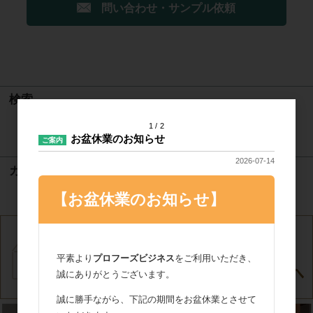
問い合わせ・サンプル依頼
検索
1
2
検索
お盆休業のお知らせ
ご案内
2026-07-14
カート
【お盆休業のお知らせ】
カートは空です
平素より
プロフーズビジネス
をご利用いただき、
誠にありがとうございます。
誠に勝手ながら、下記の期間をお盆休業とさせて