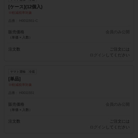
[ケース](12個入)
軽減税率対象
品番
H0011551-C
販売価格
会員のみ公開
（単価 × 入数）
注文数
ご注文には
ログイン
してください
ヤマト運輸 冷蔵
[単品]
軽減税率対象
品番
H0011551
販売価格
会員のみ公開
（単価 × 入数）
注文数
ご注文には
ログイン
してください