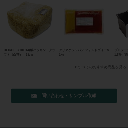
HEIKO 3800914)紙パッキン クラ
アリアケジャパン フォンドヴォーN
プロフー
フト（白茶） 1ｋｇ
1kg
1.5斤（
すべてのおすすめ商品を見る
問い合わせ・サンプル依頼