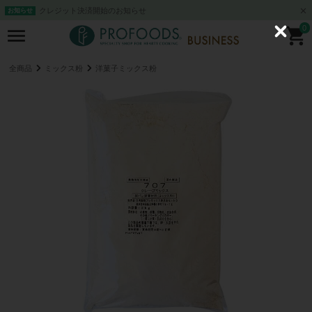
クレジット決済開始のお知らせ
お知らせ
0
C
l
o
s
全商品
ミックス粉
洋菓子ミックス粉
e