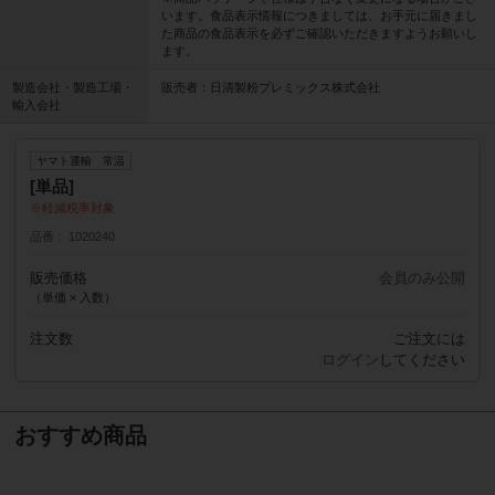
います。食品表示情報につきましては、お手元に届きまし
た商品の食品表示を必ずご確認いただきますようお願いし
ます。
製造会社・製造工場・
販売者：日清製粉プレミックス株式会社
輸入会社
ヤマト運輸 常温
[単品]
軽減税率対象
品番
1020240
販売価格
会員のみ公開
（単価 × 入数）
注文数
ご注文には
ログイン
してください
おすすめ商品