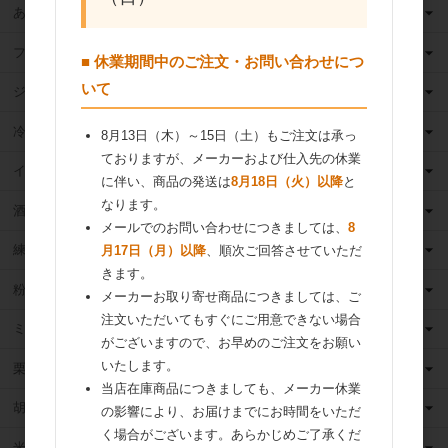
あんこ
フルーツ（果物）缶詰
■ 休業期間中のご注文・お問い合わせにつ
いて
ジャム
冷凍フルーツ
8月13日（木）～15日（土）もご注文は承っ
ておりますが、メーカーおよび仕入先の休業
イースト・酵母
に伴い、商品の発送は
8月18日（火）以降
と
なります。
酒類
メールでのお問い合わせにつきましては、
8
練乳
月17日（月）以降
、順次ご回答させていただ
きます。
粉 乳
メーカーお取り寄せ商品につきましては、ご
注文いただいてもすぐにご用意できない場合
ミックス粉
がございますので、お早めのご注文をお願い
いたします。
栗・芋・かぼちゃ
当店在庫商品につきましても、メーカー休業
胡麻
の影響により、お届けまでにお時間をいただ
く場合がございます。あらかじめご了承くだ
米粉