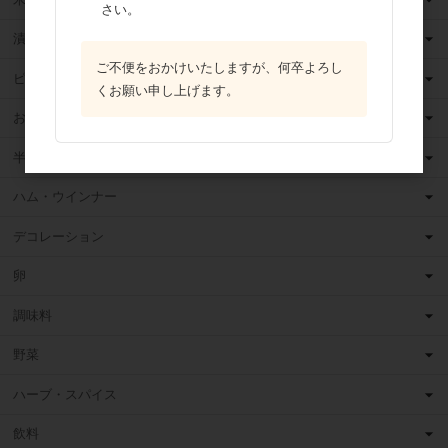
さい。
漬け込みフルーツ
ご不便をおかけいたしますが、何卒よろし
ピューレ・ペースト
くお願い申し上げます。
お菓子・パン材料
半製品・お手軽食材
ハム・ウインナー
デコレーション
卵
調味料
野菜
ハーブ・スパイス
飲料