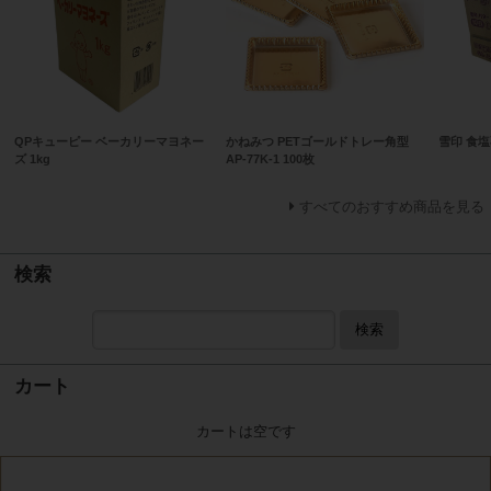
QPキューピー ベーカリーマヨネー
かねみつ PETゴールドトレー角型
雪印 食塩
ズ 1kg
AP-77K-1 100枚
すべてのおすすめ商品を見る
検索
検索
カート
カートは空です