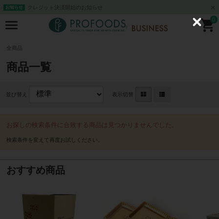
クレジット決済開始のお知らせ
お知らせ
0
C
l
o
s
全商品
e
商品一覧
並び替え
表示切替
お探しの検索条件に合致する商品は見つかりませんでした。
おすすめ商品