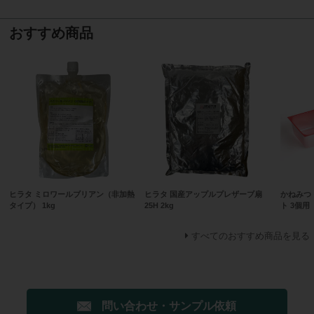
おすすめ商品
ヒラタ ミロワールブリアン（非加熱
ヒラタ 国産アップルプレザーブ扇
かねみつ
タイプ） 1kg
25H 2kg
ト 3個用
すべてのおすすめ商品を見る
問い合わせ・サンプル依頼