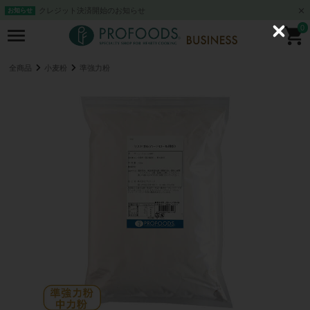
クレジット決済開始のお知らせ
お知らせ
0
C
l
o
s
全商品
小麦粉
準強力粉
e