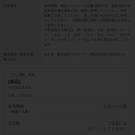
注意事項
賞味期限：商品パッケージに記載 保存方法：直射日光や高
温多湿を避け通風の良い場所に保管してください。虫害・
鼠害に注意してください。臭いの強いもののそばに保管し
ないでください。 ※賞味期限に関わらず開封後はお早めに
ご使用ください。
※本品加工工場では、卵・乳成分・そば・落花生・オレン
ジ・くるみ・ごま・大豆・バナナ・もも・りんご・ゼラチ
ン・カシューナッツ・アーモンドを含む製品を加工してい
ます。
製造会社・製造工場・
加工者：株式会社プロフーズ（岡山市中区平井1162-1）
輸入会社
ヤマト運輸 常温
[単品]
軽減税率対象
品番
1010210
販売価格
会員のみ公開
（単価 × 入数）
注文数
ご注文には
ログイン
してください