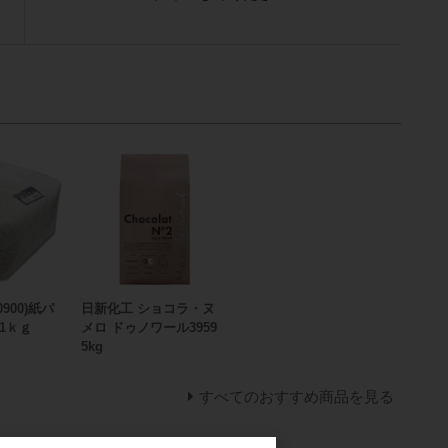
0900)紙パ
日新化工 ショコラ・ヌ
1ｋｇ
メロ ドゥノワール3959
5kg
すべてのおすすめ商品を見る