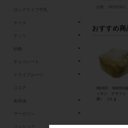
品番
0810539-C
ロングライフ牛乳
チーズ
おすすめ商
ナッツ
砂糖
チョコレート
ドライフルーツ
ココア
HEIKO 3800914
ッキン クラフト
茶） 1ｋｇ
食用油
マーガリン
フィリング