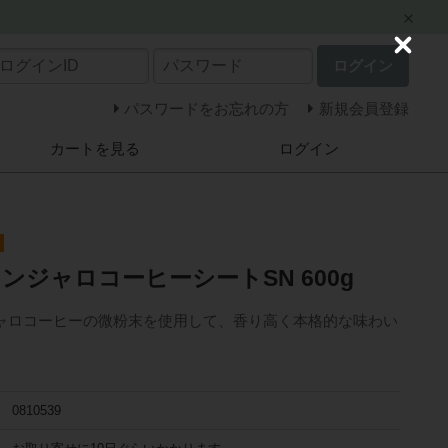
C
ログイン
l
o
s
パスワードをお忘れの方
新規会員登録
e
カートを見る
ログイン
ンジャロコーヒーシートSN 600g
ャロコーヒーの微粉末を使用して、香り高く本格的な味わい
0810539