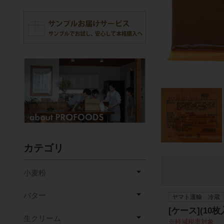
カテゴリ
小麦粉
バター
ヤマト運輸 冷蔵
[ケース](10
生クリーム
軽減税率対象