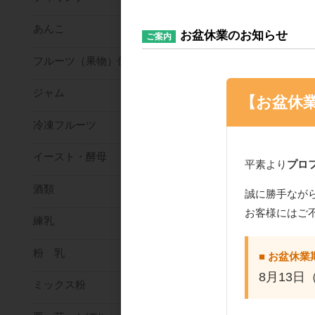
あんこ
お盆休業のお知らせ
ご案内
フルーツ（果物）缶詰
ジャム
【お盆休
冷凍フルーツ
イースト・酵母
平素より
プロ
酒類
誠に勝手なが
お客様にはご
練乳
粉 乳
■ お盆休業
8月13日
ミックス粉