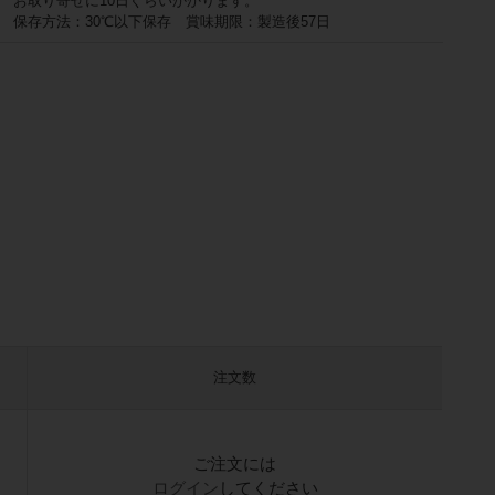
お取り寄せに10日ぐらいかかります。
保存方法：30℃以下保存 賞味期限：製造後57日
注文数
ご注文には
ログイン
してください