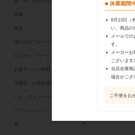
栗・芋・かぼちゃ
■ 休業期
胡麻
8月13日
い、商品の
米粉
メールでの
漬け込みフルーツ
す。
メーカーお
ピューレ・ペースト
ございます
当店在庫商
お菓子・パン材料
場合がござ
半製品・お手軽食材
ご不便をお
ハム・ウインナー
デコレーション
卵