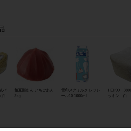
品
)紙パ
相互製あん いちごあん
雪印メグミルク レフレ
HEIKO 380
（白
2kg
ール10 1000ml
ッキン 白 