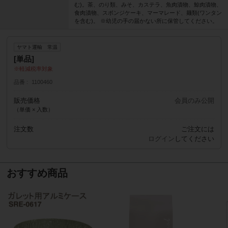
む)。茶、のり類、みそ、カステラ、魚肉漬物、鯨肉漬物、
食肉漬物、スポンジケーキ、マーマレード、麺類(ワンタン
を含む)。 ※幼児の手の届かない所に保管してください。
ヤマト運輸 常温
[単品]
軽減税率対象
品番
1100460
販売価格
会員のみ公開
（単価 × 入数）
注文数
ご注文には
ログイン
してください
おすすめ商品