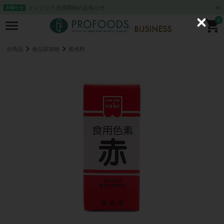
クレジット決済開始のお知らせ
お知らせ
0
C
l
o
s
全商品
食品添加物
着色料
e