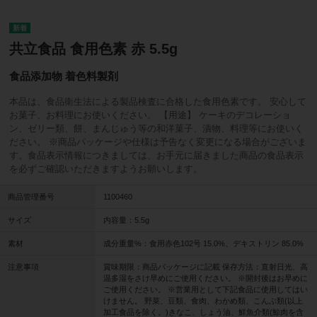
共立食品 食用色素 赤 5.5g
食品添加物 着色料製剤
本品は、食品衛生法による製品検査に合格した食用色素です。 安心して
お菓子、お料理にお使いください。 【用途】 ケーキのデコレーショ
ン、ゼリー類、餅、まんじゅう等の和洋菓子、漬物、料理等にお使いく
ださい。 ※商品パッケージや仕様は予告なく変更になる場合がございま
す。食品表示情報につきましては、お手元に届きました商品の食品表示
を必ずご確認いただきますようお願いします。
商品管理番号
1100460
サイズ
内容量：5.5g
素材
成分重量%：食用赤色102号 15.0%、デキストリン 85.0%
注意事項
賞味期限：商品パッケージに記載 保存方法：直射日光、高
温多湿をさけ早めにご使用ください。 ※開封後はお早めに
ご使用ください。 ※営業用として下記食品に使用してはい
けません。 野菜、豆類、食肉、わかめ類、こんぶ類(以上
加工食品を除く。)きなこ、しょう油、鮮魚介類(鯨肉を含