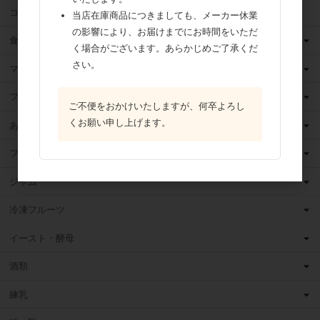
ココア
当店在庫商品につきましても、メーカー休業
の影響により、お届けまでにお時間をいただ
食用油
く場合がございます。あらかじめご了承くだ
さい。
マーガリン
フィリング
ご不便をおかけいたしますが、何卒よろし
くお願い申し上げます。
あんこ
フルーツ（果物）缶詰
ジャム
冷凍フルーツ
イースト・酵母
酒類
練乳