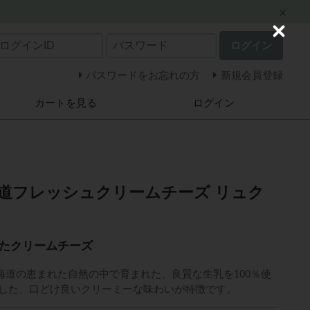
C
ログイン
l
o
s
パスワードをお忘れの方
新規会員登録
e
カートを見る
ログイン
海道フレッシュクリームチーズ リュク
たクリームチーズ
海道の恵まれた自然の中で育まれた、良質な生乳を100％使
計した、口どけ良いクリーミーな味わいが特徴です。