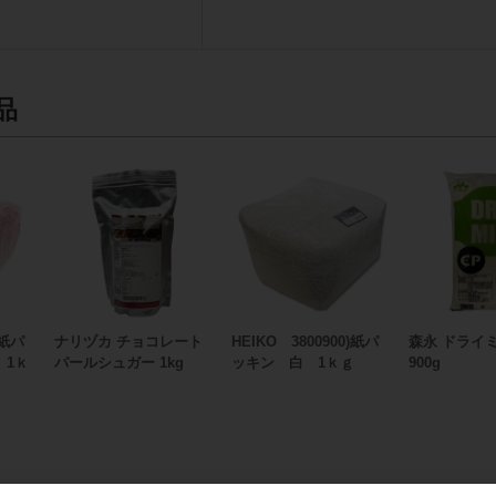
品
)紙パ
ナリヅカ チョコレート
HEIKO 3800900)紙パ
森永 ドライ
 1ｋ
パールシュガー 1kg
ッキン 白 1ｋｇ
900g