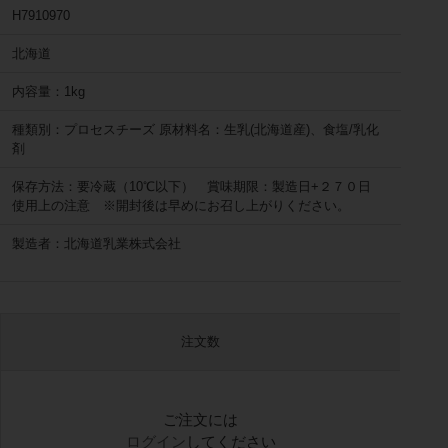
H7910970
北海道
内容量：1kg
種類別：プロセスチーズ 原材料名：生乳(北海道産)、食塩/乳化
剤
保存方法：要冷蔵（10℃以下） 賞味期限：製造日+２７０日
使用上の注意 ※開封後は早めにお召し上がりください。
製造者：北海道乳業株式会社
注文数
ご注文には
ログイン
してください