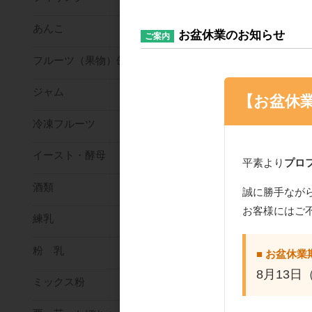
あんこ
お盆休業のお知らせ
ご案内
フルーツ（果物）缶詰
ジャム
【お盆休
冷凍フルーツ
イースト・酵母
平素より
プロ
酒類
誠に勝手なが
お客様にはご
練乳
粉 乳
■ お盆休業
8月13日
ミックス粉