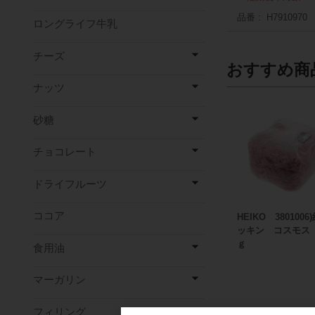
品番
H7910970
ロングライフ牛乳
チーズ
おすすめ商
ナッツ
砂糖
チョコレート
ドライフルーツ
ココア
HEIKO 3801006
ッキン コスモス
ｇ
食用油
マーガリン
フィリング