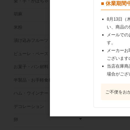
栗・芋・かぼちゃ
■ 休業期
胡麻
8月13日
い、商品の
米粉
メールでの
漬け込みフルーツ
す。
メーカーお
ピューレ・ペースト
ございます
当店在庫商
お菓子・パン材料
場合がござ
半製品・お手軽食材
ご不便をお
ハム・ウインナー
デコレーション
卵